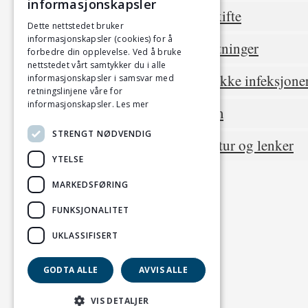
informasjonskapsler
Stoffskifte
Dette nettstedet bruker
informasjonskapsler (cookies) for å
Forgiftninger
forbedre din opplevelse. Ved å bruke
nettstedet vårt samtykker du i alle
Spesifikke infeksjone
informasjonskapsler i samsvar med
retningslinjene våre for
informasjonskapsler.
Les mer
Spelam
STRENGT NØDVENDIG
Litteratur og lenker
YTELSE
MARKEDSFØRING
FUNKSJONALITET
UKLASSIFISERT
GODTA ALLE
AVVIS ALLE
VIS DETALJER