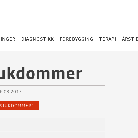
LINGER
DIAGNOSTIKK
FOREBYGGING
TERAPI
ÅRSTI
jukdommer
06.03.2017
"SJUKDOMMER"