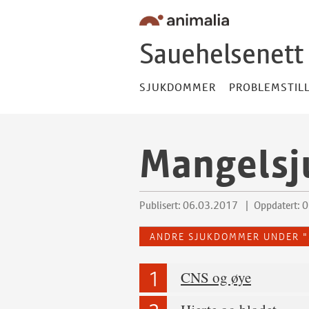
Andre sjukdommer under
Hopp til innhold
Hopp til footer
Sauehelsenett
SJUKDOMMER
PROBLEMSTIL
Mangels
Publisert: 06.03.2017
Oppdatert: 
ANDRE SJUKDOMMER UNDER 
CNS og øye