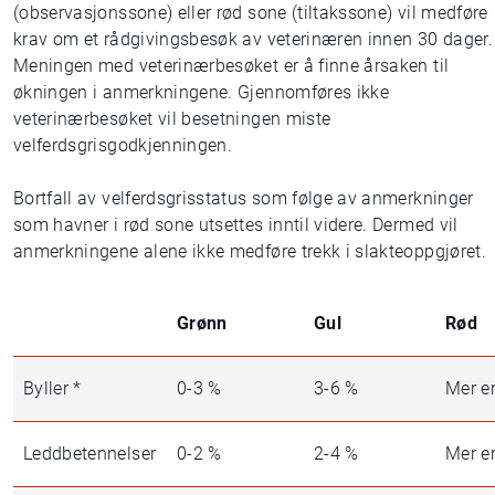
(observasjonssone) eller rød sone (tiltakssone) vil medføre
krav om et rådgivingsbesøk av veterinæren innen 30 dager.
Meningen med veterinærbesøket er å finne årsaken til
økningen i anmerkningene. Gjennomføres ikke
veterinærbesøket vil besetningen miste
velferdsgrisgodkjenningen.
Bortfall av velferdsgrisstatus som følge av anmerkninger
som havner i rød sone utsettes inntil videre. Dermed vil
anmerkningene alene ikke medføre trekk i slakteoppgjøret.
Grønn
Gul
Rød
Byller *
0-3 %
3-6 %
Mer e
Leddbetennelser
0-2 %
2-4 %
Mer e