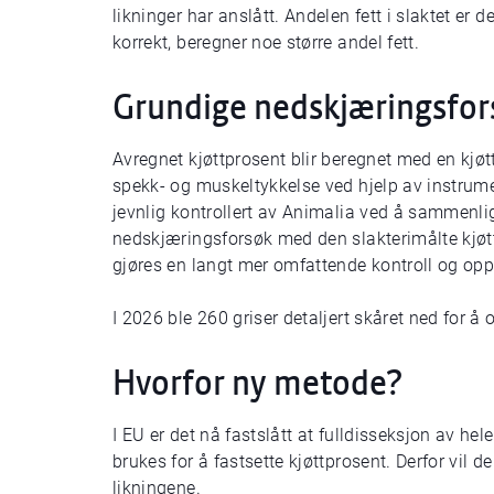
likninger har anslått. Andelen fett i slaktet e
korrekt, beregner noe større andel fett.
Grundige nedskjæringsfor
Avregnet kjøttprosent blir beregnet med en kjøt
spekk- og muskeltykkelse ved hjelp av instrume
jevnlig kontrollert av Animalia ved å sammenl
nedskjæringsforsøk med den slakterimålte kjøt
gjøres en langt mer omfattende kontroll og opp
I 2026 ble 260 griser detaljert skåret ned for å
Hvorfor ny metode?
I EU er det nå fastslått at fulldisseksjon av hel
brukes for å fastsette kjøttprosent. Derfor vil
likningene.