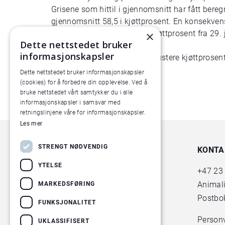
Grisene som hittil i gjennomsnitt har fått beregn
gjennomsnitt 58,5 i kjøttprosent. En konsekvens
utbytter fra griser med 60 i kjøttprosent fra 29. 
×
Dette nettstedet bruker
informasjonskapsler
Norsk egg og kjøttråvare vil justere kjøttprose
kjøttprosentberegningen.
Dette nettstedet bruker informasjonskapsler
(cookies) for å forbedre din opplevelse. Ved å
bruke nettstedet vårt samtykker du i alle
informasjonskapsler i samsvar med
retningslinjene våre for informasjonskapsler.
Les mer
STRENGT NØDVENDIG
KONTA
YTELSE
+47
23
Animal
MARKEDSFØRING
Postbok
FUNKSJONALITET
Person
UKLASSIFISERT