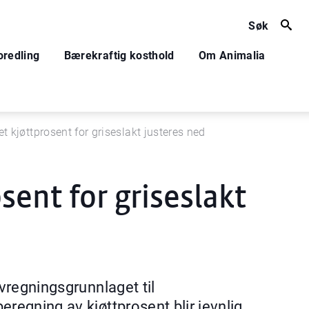
Søk
oredling
Bærekraftig kosthold
Om Animalia
t kjøttprosent for griseslakt justeres ned
sent for griseslakt
avregningsgrunnlaget til
regning av kjøttprosent blir jevnlig