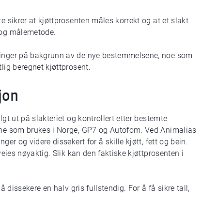
e sikrer at kjøttprosenten måles korrekt og at et slakt
d og målemetode.
kninger på bakgrunn av de nye bestemmelsene, noe som
lig beregnet kjøttprosent.
jon
gt ut på slakteriet og kontrollert etter bestemte
dene som brukes i Norge, GP7 og Autofom. Ved Animalias
ger og videre dissekert for å skille kjøtt, fett og bein.
veies nøyaktig. Slik kan den faktiske kjøttprosenten i
å dissekere en halv gris fullstendig. For å få sikre tall,