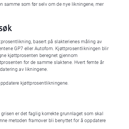
r den samme som før selv om de nye likningene, mer
søk
tprosentlikning, basert på slakterienes måling av
ntene GP7 eller Autofom. Kjøttprosentlikningen blir
igne kjøttprosenten beregnet gjennom
tprosenten for de samme slaktene. Hvert femte år
datering av likningene.
 oppdatere kjøttprosentlikningene.
e grisen er det faglig korrekte grunnlaget som skal
 denne metoden framover bli benyttet for å oppdatere