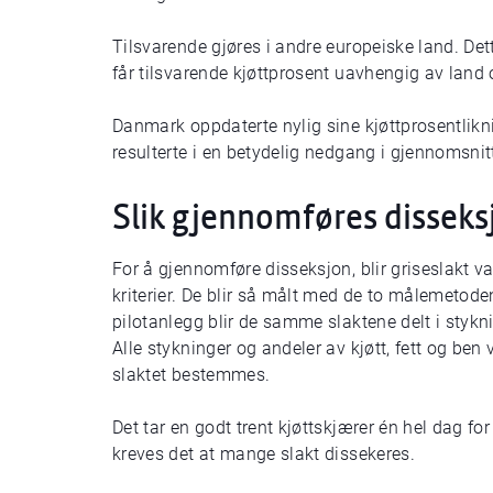
Tilsvarende gjøres i andre europeiske land. Dett
får tilsvarende kjøttprosent uavhengig av lan
Danmark oppdaterte nylig sine kjøttprosentli
resulterte i en betydelig nedgang i gjennomsnitt
Slik gjennomføres disseks
For å gjennomføre disseksjon, blir griseslakt val
kriterier. De blir så målt med de to målemeto
pilotanlegg blir de samme slaktene delt i styknin
Alle stykninger og andeler av kjøtt, fett og ben 
slaktet bestemmes.
Det tar en godt trent kjøttskjærer én hel dag for 
kreves det at mange slakt dissekeres.