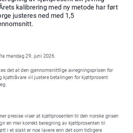
. Årets kalibrering med ny metode har ført
 Norge justeres ned med 1,5
jennomsnitt.
k fra mandag 29. juni 2026.
tes det at den gjennomsnittlige avregningsprisen for
kjøttråvare vil justere betalingen for kjøttprosent
seg.
mer presise viser at kjøttprosenten til den norske grisen
gir en mer korrekt beregning av kjøttprosenten til
tt i et slakt er noe lavere enn det som tidligere