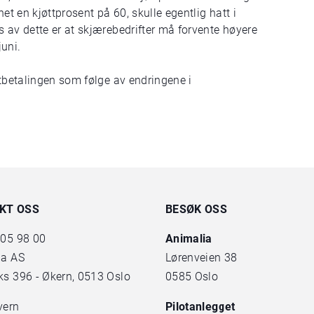
et en kjøttprosent på 60, skulle egentlig hatt i
 av dette er at skjærebedrifter må forvente høyere
juni.
ntbetalingen som følge av endringene i
KT OSS
BESØK OSS
 05 98 00
Animalia
ia AS
Lørenveien 38
s 396 - Økern, 0513 Oslo
0585 Oslo
vern
Pilotanlegget