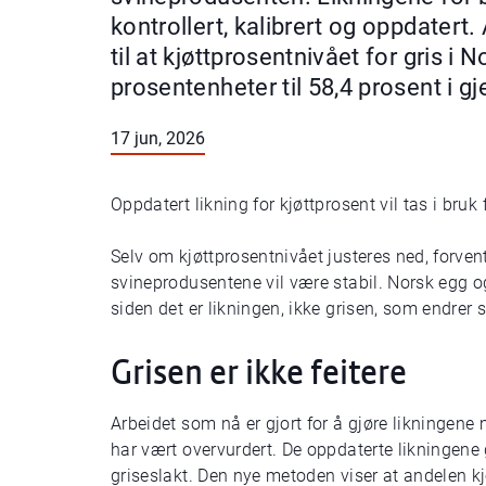
kontrollert, kalibrert og oppdatert
til at kjøttprosentnivået for gris i
prosentenheter til 58,4 prosent i g
17 jun, 2026
Oppdatert likning for kjøttprosent vil tas i bru
Selv om kjøttprosentnivået justeres ned, forven
svineprodusentene vil være stabil. Norsk egg og 
siden det er likningen, ikke grisen, som endrer 
Grisen er ikke feitere
Arbeidet som nå er gjort for å gjøre likningene 
har vært overvurdert. De oppdaterte likningene 
griseslakt. Den nye metoden viser at andelen kjø