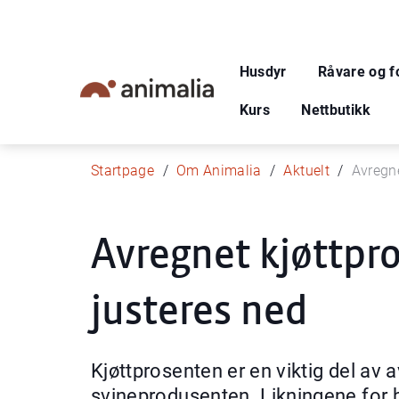
Husdyr
Råvare og f
Kurs
Nettbutikk
Startpage
Om Animalia
Aktuelt
Avregne
Avregnet kjøttpro
justeres ned
Kjøttprosenten er en viktig del av 
svineprodusenten. Likningene for be