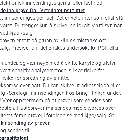
 elektronisk innsendingsskjema, eller last ned
de inn prøve fra - Veterinærinstituttet
 ut innsendingsskjemaet. Det er veterinær som skal stå
ret. Du trenger kun å skrive inn lokalt Mattilsyn når
ved kjøp /salg.
 prøven er tatt på grunn av klinisk mistanke om
/salg. Presiser om det ønskes undersøkt for PCR eller
len under, og vær nøye med å skifte kanyle og utstyr
vært sensitiv analysemetode, slik at risiko for
l risiko for spredning av smitte.
kspress over natt. Du kan skrive ut adresselapp eller
 «Serologi» i innsendingen hos Bring i linken under,
B! Vær oppmerksom på at prøver som sendes som
i posten. Hasteprøver må sendes med ekspress over
riteres foran prøver i forbindelse med kjøp/salg. Se
-
Innsending av prøver
og sendes til:
parasittologi