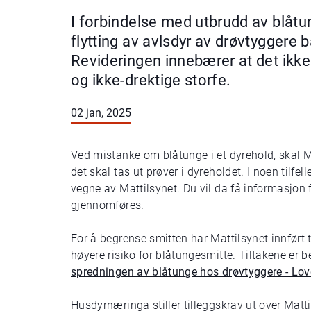
I forbindelse med utbrudd av blåtu
flytting av avlsdyr av drøvtyggere 
Revideringen innebærer at det ikke 
og ikke-drektige storfe.
02 jan, 2025
Ved mistanke om blåtunge i et dyrehold, skal M
det skal tas ut prøver i dyreholdet. I noen tilfe
vegne av Mattilsynet. Du vil da få informasjon
gjennomføres.
For å begrense smitten har Mattilsynet innført t
høyere risiko for blåtungesmitte. Tiltakene er b
spredningen av blåtunge hos drøvtyggere - Lo
Husdyrnæringa stiller tilleggskrav ut over Mattil