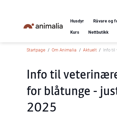
Husdyr
Råvare og f
Kurs
Nettbutikk
Startpage
Om Animalia
Aktuelt
Info ti
Info til veterinæ
for blåtunge - jus
2025