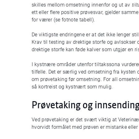
skilles mellom omsetning innenfor og ut av
til
ett eller flere positive prøvesvar, gjelder samm
for værer (se fotnote tabell).
De viktigste endringene er at det ikke lenger sti
Krav til testing av drektige storfe og avlsokser
drektige storfe kan føde kalver som utgjør en ri
I kystnære områder utenfor tiltakssona vurderer
tilfelle. Det er særlig ved omsetning fra kysten 
om prøvetaking før omsetning. For all omsetni
så kortreist og kystnært som mulig.
Prøvetaking og innsendin
Ved prøvetaking er det svært viktig at Veterinæ
hvorvidt formålet med prøven er mistanke eller