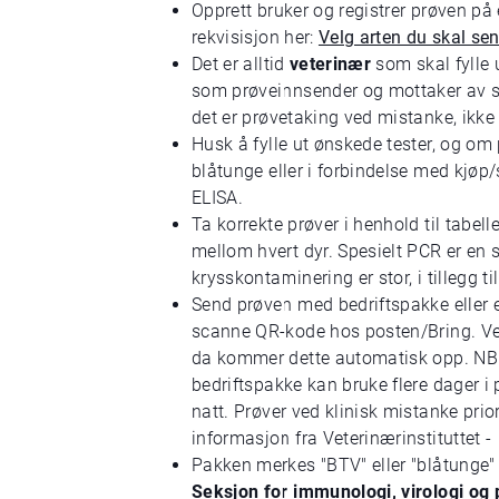
Opprett bruker og registrer prøven på
rekvisisjon her:
Velg arten du skal sen
Det er alltid
veterinær
som skal fylle
som prøveinnsender og mottaker av sva
det er prøvetaking ved mistanke, ikke 
Husk å fylle ut ønskede tester, og om
blåtunge eller i forbindelse med kjøp
ELISA.
Ta korrekte prøver i henhold til tabel
mellom hvert dyr. Spesielt PCR er en s
krysskontaminering er stor, i tillegg ti
Send prøven med bedriftspakke eller e
scanne QR-kode hos posten/Bring. Velg
da kommer dette automatisk opp. N
bedriftspakke kan bruke flere dager 
natt. Prøver ved klinisk mistanke prio
informasjon fra Veterinærinstituttet 
Pakken merkes "BTV" eller "blåtunge" 
Seksjon for immunologi, virologi og 