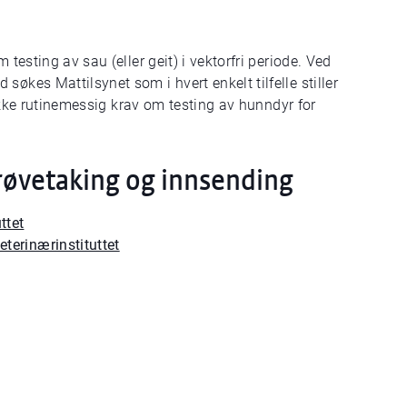
 testing av sau (eller geit) i vektorfri periode. Ved
økes Mattilsynet som i hvert enkelt tilfelle stiller
r ikke rutinemessig krav om testing av hunndyr for
prøvetaking og innsending
ttet
eterinærinstituttet