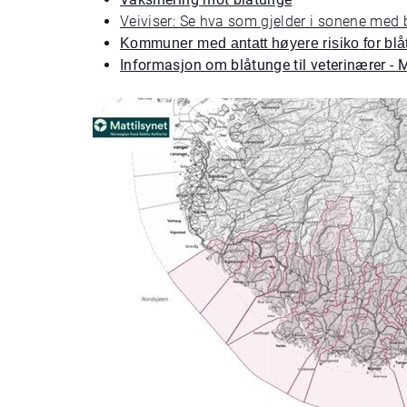
Veiviser: Se hva som gjelder i sonene med 
Kommuner med antatt høyere risiko for blåt
Informasjon om blåtunge til veterinærer - M