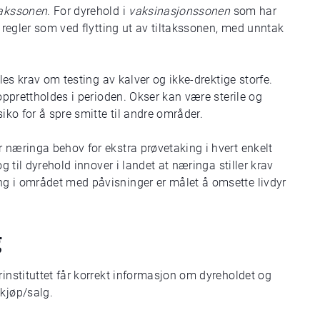
takssonen
. For dyrehold i
vaksinasjonssonen
som har
e regler som ved flytting ut av tiltakssonen, med unntak
lles krav om testing av kalver og ikke-drektige storfe.
 opprettholdes i perioden. Okser kan være sterile og
siko for å spre smitte til andre områder.
 næringa behov for ekstra prøvetaking i hvert enkelt
og til dyrehold innover i landet at næringa stiller krav
ng i området med påvisninger er målet å omsette livdyr
g
rinstituttet får korrekt informasjon om dyreholdet og
 kjøp/salg.