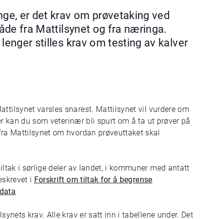
nge, er det krav om prøvetaking ved
både fra Mattilsynet og fra næringa.
lenger stilles krav om testing av kalver
attilsynet varsles snarest.
Mattilsynet vil vurdere om
ller kan du som veterinær bli spurt om å ta ut prøver på
 fra Mattilsynet om hvordan prøveuttaket skal
iltak i sørlige deler av landet, i kommuner med antatt
eskrevet i
Forskrift om tiltak for å begrense
vdata
synets krav. Alle krav er satt inn i tabellene under. Det