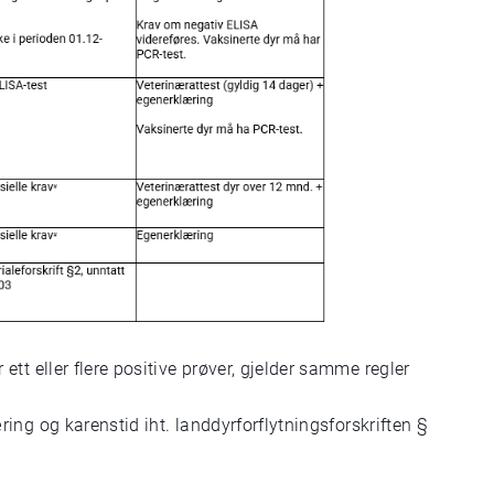
tt eller flere positive prøver, gjelder samme regler
ng og karenstid iht. landdyrforflytningsforskriften §