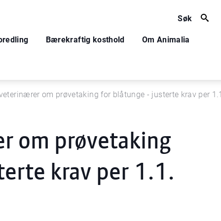
Søk
oredling
Bærekraftig kosthold
Om Animalia
l veterinærer om prøvetaking for blåtunge - justerte krav per 1
rer om prøvetaking
terte krav per 1.1.