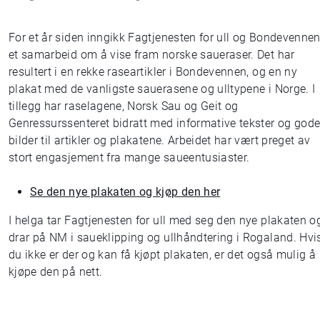
For et år siden inngikk Fagtjenesten for ull og Bondevenne
et samarbeid om å vise fram norske saueraser. Det har
resultert i en rekke raseartikler i Bondevennen, og en ny
plakat med de vanligste sauerasene og ulltypene i Norge. I
tillegg har raselagene, Norsk Sau og Geit og
Genressurssenteret bidratt med informative tekster og god
bilder til artikler og plakatene. Arbeidet har vært preget av
stort engasjement fra mange saueentusiaster.
Se den nye plakaten og kjøp den her
I helga tar Fagtjenesten for ull med seg den nye plakaten o
drar på NM i saueklipping og ullhåndtering i Rogaland. Hvi
du ikke er der og kan få kjøpt plakaten, er det også mulig å
kjøpe den på nett.