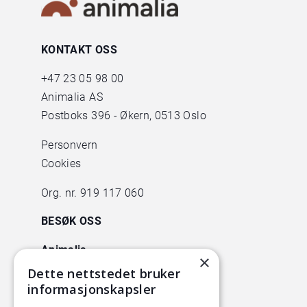
KONTAKT OSS
+47
23 05 98 00
Animalia AS
Postboks 396 - Økern, 0513 Oslo
Personvern
Cookies
Org. nr. 919 117 060
BESØK OSS
Animalia
×
Lørenveien 38
Dette nettstedet bruker
0585 Oslo
informasjonskapsler