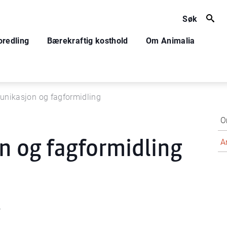
Søk
oredling
Bærekraftig kosthold
Om Animalia
nikasjon og fagformidling
O
 og fagformidling
A
y