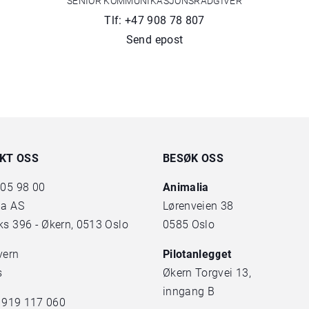
SENIOR KOMMUNIKASJONSRÅDGIVER
Tlf: +47 908 78 807
Send epost
KT OSS
BESØK OSS
 05 98 00
Animalia
ia AS
Lørenveien 38
s 396 - Økern, 0513 Oslo
0585 Oslo
vern
Pilotanlegget
s
Økern Torgvei 13,
inngang B
. 919 117 060