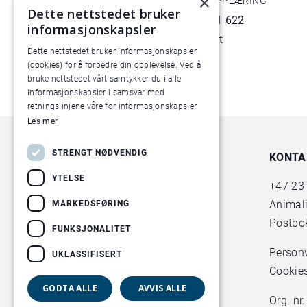
×
FAGSJEF KURS OG OPPLÆRING
Dette nettstedet bruker
Tlf: +47 922 81 622
informasjonskapsler
Send epost
Dette nettstedet bruker informasjonskapsler
(cookies) for å forbedre din opplevelse. Ved å
bruke nettstedet vårt samtykker du i alle
informasjonskapsler i samsvar med
retningslinjene våre for informasjonskapsler.
Les mer
STRENGT NØDVENDIG
KONTA
YTELSE
+47
23
Animal
MARKEDSFØRING
Postbok
FUNKSJONALITET
Person
UKLASSIFISERT
Cookie
GODTA ALLE
AVVIS ALLE
Org. nr