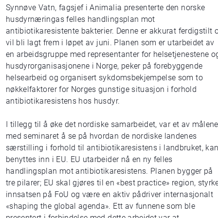
Synnøve Vatn, fagsjef i Animalia presenterte den norske
husdyrnæringas felles handlingsplan mot
antibiotikaresistente bakterier. Denne er akkurat ferdigstilt 
vil bli lagt frem i løpet av juni. Planen som er utarbeidet av
en arbeidsgruppe med representanter for helsetjenestene o
husdyrorganisasjonene i Norge, peker på forebyggende
helsearbeid og organisert sykdomsbekjempelse som to
nøkkelfaktorer for Norges gunstige situasjon i forhold
antibiotikaresistens hos husdyr.
I tillegg til å øke det nordiske samarbeidet, var et av målen
med seminaret å se på hvordan de nordiske landenes
særstilling i forhold til antibiotikaresistens i landbruket, ka
benyttes inn i EU. EU utarbeider nå en ny felles
handlingsplan mot antibiotikaresistens. Planen bygger på
tre pilarer; EU skal gjøres til en «best practice» region, styrk
innsatsen på FoU og være en aktiv pådriver internasjonalt
«shaping the global agenda». Ett av funnene som ble
presentert i forbindelse med dette arbeidet var at