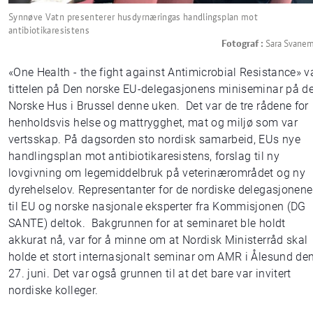
Synnøve Vatn presenterer husdyrnæringas handlingsplan mot
antibiotikaresistens
Fotograf :
Sara Svanem
«One Health - the fight against Antimicrobial Resistance» v
tittelen på Den norske EU-delegasjonens miniseminar på de
Norske Hus i Brussel denne uken. Det var de tre rådene for
henholdsvis helse og mattrygghet, mat og miljø som var
vertsskap. På dagsorden sto nordisk samarbeid, EUs nye
handlingsplan mot antibiotikaresistens, forslag til ny
lovgivning om legemiddelbruk på veterinærområdet og ny
dyrehelselov. Representanter for de nordiske delegasjonene
til EU og norske nasjonale eksperter fra Kommisjonen (DG
SANTE) deltok. Bakgrunnen for at seminaret ble holdt
akkurat nå, var for å minne om at Nordisk Ministerråd skal
holde et stort internasjonalt seminar om AMR i Ålesund de
27. juni. Det var også grunnen til at det bare var invitert
nordiske kolleger.