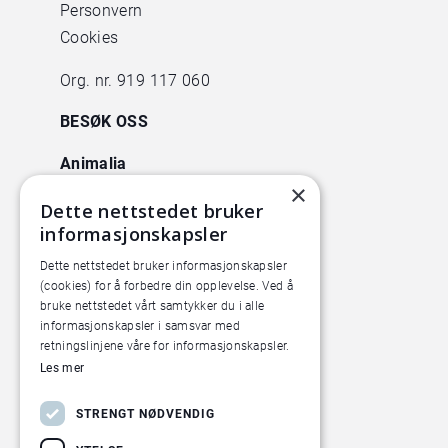
Personvern
Cookies
Org. nr. 919 117 060
BESØK OSS
Animalia
×
Lørenveien 38
Dette nettstedet bruker
0585 Oslo
informasjonskapsler
Pilotanlegget
Dette nettstedet bruker informasjonskapsler
Økern Torgvei 13,
(cookies) for å forbedre din opplevelse. Ved å
bruke nettstedet vårt samtykker du i alle
inngang B
informasjonskapsler i samsvar med
retningslinjene våre for informasjonskapsler.
Les mer
STRENGT NØDVENDIG