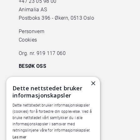
+47
23 05 98 00
Animalia AS
Postboks 396 - Økern, 0513 Oslo
Personvern
Cookies
Org. nr. 919 117 060
BESØK OSS
Animalia
×
Dette nettstedet bruker
Lørenveien 38
informasjonskapsler
0585 Oslo
Dette nettstedet bruker informasjonskapsler
Pilotanlegget
(cookies) for å forbedre din opplevelse. Ved å
Økern Torgvei 13,
bruke nettstedet vårt samtykker du i alle
informasjonskapsler i samsvar med
inngang B
retningslinjene våre for informasjonskapsler.
Les mer