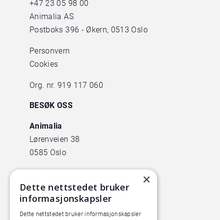
+47
23 05 98 00
Animalia AS
Postboks 396 - Økern, 0513 Oslo
Personvern
Cookies
Org. nr. 919 117 060
BESØK OSS
Animalia
Lørenveien 38
0585 Oslo
Pilotanlegget
×
Dette nettstedet bruker
Økern Torgvei 13,
informasjonskapsler
inngang B
Dette nettstedet bruker informasjonskapsler