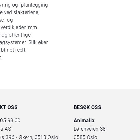
yring og -planlegging
e ved slakteriene,
se- og
i verdikjeden mm.
og offentlige
fagsystemer. Slik øker
lir et reelt
n.
KT OSS
BESØK OSS
 05 98 00
Animalia
ia AS
Lørenveien 38
s 396 - Økern, 0513 Oslo
0585 Oslo