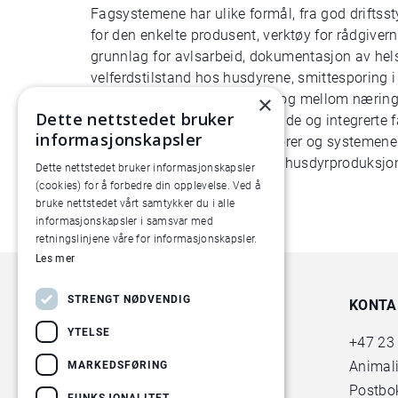
Fagsystemene har ulike formål, fra god driftsst
for den enkelte produsent, verktøy for rådgivern
grunnlag for avlsarbeid, dokumentasjon av hel
velferdstilstand hos husdyrene, smittesporing 
Samarbeid innad i næringen og mellom næring 
×
Dette nettstedet bruker
myndigheter skal gi gode, solide og integrerte 
informasjonskapsler
nytteverdien for samtlige aktører og systemene b
konkurransefortrinn for norsk husdyrproduksjo
Dette nettstedet bruker informasjonskapsler
(cookies) for å forbedre din opplevelse. Ved å
bruke nettstedet vårt samtykker du i alle
informasjonskapsler i samsvar med
retningslinjene våre for informasjonskapsler.
Les mer
STRENGT NØDVENDIG
KONTA
YTELSE
+47
23
Animal
MARKEDSFØRING
Postbok
FUNKSJONALITET