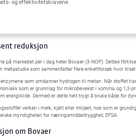
hets- og effektivitetskravene.
sent reduksjon
 på markedet per i dag heter Bovaer (3-NOP). Dettee fôrtilset
 metastudie som sammenfatter flere enkeltforsøk hvor tilsetnin
r enzymene som omdanner hydrogen til metan. Når stoffet har
ammoniakk som er grunnlag for mikrobevekst i vomma og 1,3-p
 energikilde. Dermed er dette helt trygt å bruke både for dyr
ingsstoffet verken i melk, kjøtt eller miljøet, noe som er grund
peiske myndigheten for næringsmiddeltrygghet, EFSA.
asjon om Bovaer