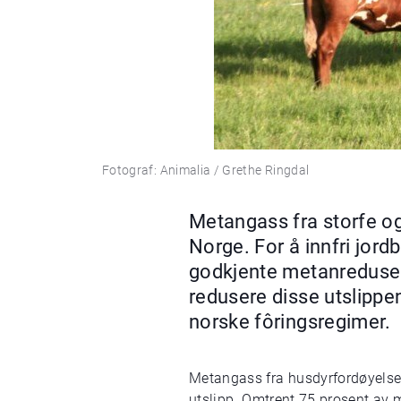
Fotograf: Animalia / Grethe Ringdal
Metangass fra storfe og
Norge. For å innfri jord
godkjente metanredusere
redusere disse utslippe
norske fôringsregimer.
Metangass fra husdyrfordøyelse
utslipp. Omtrent 75 prosent av 