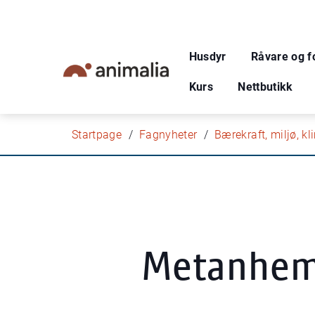
Husdyr
Råvare og f
Kurs
Nettbutikk
Startpage
Fagnyheter
Bærekraft, miljø, k
Metanhemm