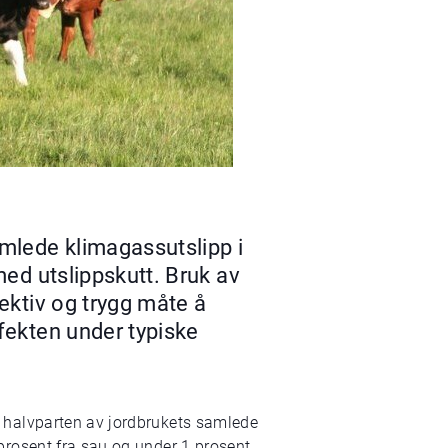
amlede klimagassutslipp i
med utslippskutt. Bruk av
ektiv og trygg måte å
fekten under typiske
 halvparten av jordbrukets samlede
prosent fra sau og under 1 prosent