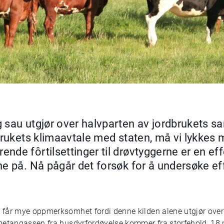
 sau utgjør over halvparten av jordbrukets s
brukets klimaavtale med staten, må vi lykkes 
nde fôrtilsettinger til drøvtyggerne er en eff
ne på. Nå pågår det forsøk for å undersøke ef
 får mye oppmerksomhet fordi denne kilden alene utgjør over
metangassen fra husdyrfordøyelse kommer fra storfehold, 18 