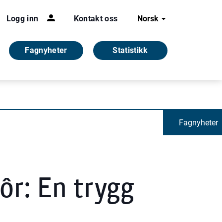
Logg inn
Kontakt oss
Norsk
Fagnyheter
Statistikk
Fagnyheter
r: En trygg