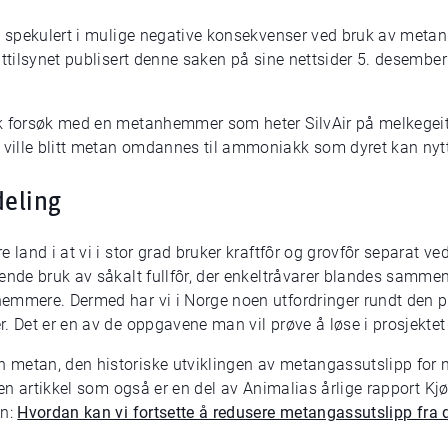
rt spekulert i mulige negative konsekvenser ved bruk av met
attilsynet publisert denne saken på sine nettsider 5. desember
k forsøk med en metanhemmer som heter SilvAir på melkegeit.
ville blitt metan omdannes til ammoniakk som dyret kan nytt
deling
 land i at vi i stor grad bruker kraftfôr og grovfôr separat v
kende bruk av såkalt fullfôr, der enkeltråvarer blandes samm
emmere. Dermed har vi i Norge noen utfordringer rundt den pr
. Det er en av de oppgavene man vil prøve å løse i prosjekte
metan, den historiske utviklingen av metangassutslipp for no
 en artikkel som også er en del av Animalias årlige rapport Kjø
en:
Hvordan kan vi fortsette å redusere metangassutslipp fra 