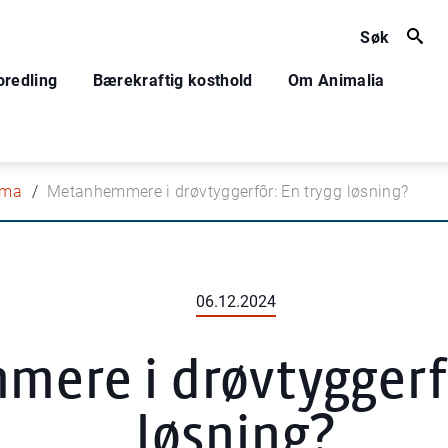
Søk
oredling
Bærekraftig kosthold
Om Animalia
lima
Metanhemmere i drøvtyggerfôr: En trygg løsning?
06.12.2024
ere i drøvtyggerfô
løsning?