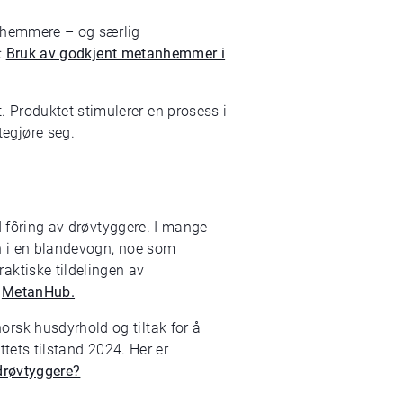
anhemmere – og særlig
:
Bruk av godkjent metanhemmer i
 Produktet stimulerer en prosess i
egjøre seg.
ed fôring av drøvtyggere. I mange
en i en blandevogn, noe som
aktiske tildelingen av
t
MetanHub.
rsk husdyrhold og tiltak for å
ttets tilstand 2024. Her er
drøvtyggere?