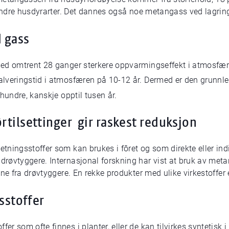
å andre husdyrarter. Det dannes også noe metangass ved lagrin
d gass
med omtrent 28 ganger sterkere oppvarmingseffekt i atmos
lveringstid i atmosfæren på 10-12 år. Dermed er den grunnleg
hundre, kanskje opptil tusen år.
tilsettinger gir raskest reduksjon
ningsstoffer som kan brukes i fôret og som direkte eller ind
røvtyggere. Internasjonal forskning har vist at bruk av metan
ne fra drøvtyggere. En rekke produkter med ulike virkestoffer 
sstoffer
 som ofte finnes i planter, eller de kan tilvirkes syntetisk i 