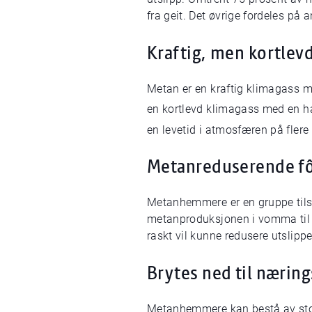
fra geit. Det øvrige fordeles p
Kraftig, men kortlev
Metan er en kraftig klimagass 
en kortlevd klimagass med en ha
en levetid i atmosfæren på flere 
Metanreduserende fôr
Metanhemmere er en gruppe tilset
metanproduksjonen i vomma til d
raskt vil kunne redusere utslippe
Brytes ned til næring
Metanhemmere kan bestå av stoffer