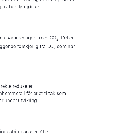
g av husdyrgjødsel.
færen sammenlignet med CO
. Det er
2
gende forskjellig fra CO
som har
2
irekte reduserer
hemmere i fôr er et tiltak som
er under utvikling.
industriprosesser. Alle