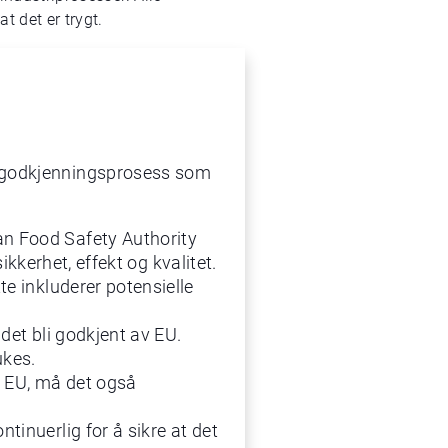
t det er trygt.
 en godkjenningsprosess som
an Food Safety Authority
erhet, effekt og kvalitet.
te inkluderer potensielle
l det bli godkjent av EU.
ukes.
 i EU, må det også
ntinuerlig for å sikre at det