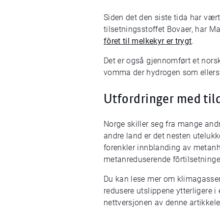
Siden det den siste tida har væ
tilsetningsstoffet Bovaer, har M
fôret til melkekyr er trygt
.
Det er også gjennomført et nors
vomma der hydrogen som ellers 
Utfordringer med til
Norge skiller seg fra mange andre
andre land er det nesten uteluk
forenkler innblanding av metanh
metanreduserende fôrtilsetninger
Du kan lese mer om klimagassen 
redusere utslippene ytterligere i
nettversjonen av denne artikkel