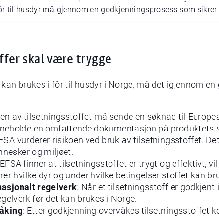
fôr til husdyr må gjennom en godkjenningsprosess som sikrer a
ffer skal være trygge
ff kan brukes i fôr til husdyr i Norge, må det igjennom
en av tilsetningsstoffet må sende en søknad til Europe
eholde en omfattende dokumentasjon på produktets sikk
EFSA vurderer risikoen ved bruk av tilsetningsstoffet. Det
nnesker og miljøet.
 EFSA finner at tilsetningsstoffet er trygt og effektivt, vi
er hvilke dyr og under hvilke betingelser stoffet kan br
nasjonalt regelverk
: Når et tilsetningsstoff er godkjent
gelverk før det kan brukes i Norge.
åking
: Etter godkjenning overvåkes tilsetningsstoffet ko