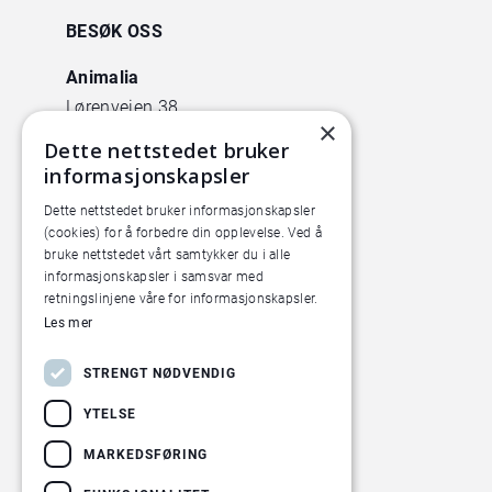
BESØK OSS
Animalia
Lørenveien 38
×
0585 Oslo
Dette nettstedet bruker
informasjonskapsler
Pilotanlegget
Dette nettstedet bruker informasjonskapsler
Økern Torgvei 13,
(cookies) for å forbedre din opplevelse. Ved å
inngang B
bruke nettstedet vårt samtykker du i alle
informasjonskapsler i samsvar med
retningslinjene våre for informasjonskapsler.
Les mer
STRENGT NØDVENDIG
YTELSE
MARKEDSFØRING