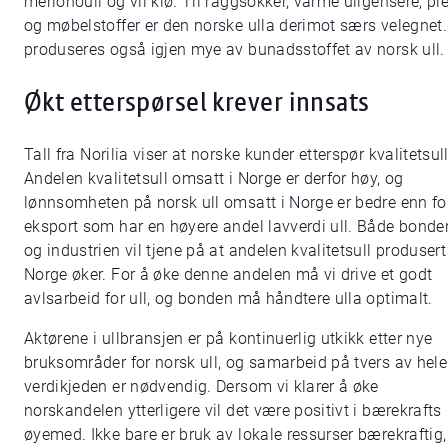
merionoull og vil klø. Til raggsokker, varme ullgensere, pl
og møbelstoffer er den norske ulla derimot særs velegnet
produseres også igjen mye av bunadsstoffet av norsk ull.
Økt etterspørsel krever innsats
Tall fra Norilia viser at norske kunder etterspør kvalitetsull
Andelen kvalitetsull omsatt i Norge er derfor høy, og
lønnsomheten på norsk ull omsatt i Norge er bedre enn fo
eksport som har en høyere andel lavverdi ull. Både bonde
og industrien vil tjene på at andelen kvalitetsull produsert 
Norge øker. For å øke denne andelen må vi drive et godt
avlsarbeid for ull, og bonden må håndtere ulla optimalt.
Aktørene i ullbransjen er på kontinuerlig utkikk etter nye
bruksområder for norsk ull, og samarbeid på tvers av hele
verdikjeden er nødvendig. Dersom vi klarer å øke
norskandelen ytterligere vil det være positivt i bærekrafts
øyemed. Ikke bare er bruk av lokale ressurser bærekraftig,