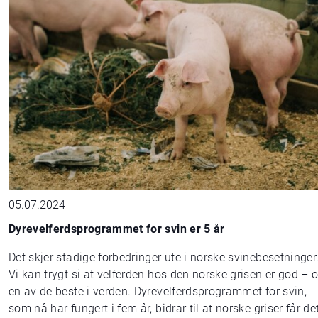
05.07.2024
Dyrevelferdsprogrammet for svin er 5 år
Det skjer stadige forbedringer ute i norske svinebesetninger
Vi kan trygt si at velferden hos den norske grisen er god – 
en av de beste i verden. Dyrevelferdsprogrammet for svin,
som nå har fungert i fem år, bidrar til at norske griser får de