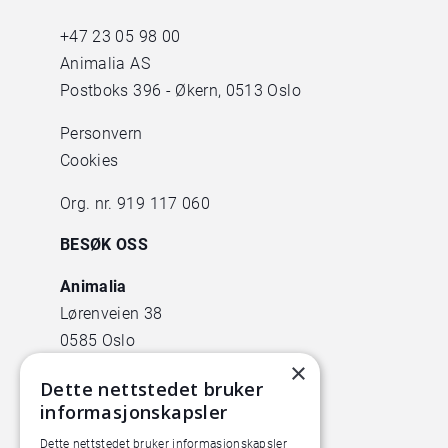
+47
23 05 98 00
Animalia AS
Postboks 396 - Økern, 0513 Oslo
Personvern
Cookies
Org. nr. 919 117 060
BESØK OSS
Animalia
Lørenveien 38
0585 Oslo
×
Pilotanlegget
Dette nettstedet bruker
informasjonskapsler
Økern Torgvei 13,
inngang B
Dette nettstedet bruker informasjonskapsler