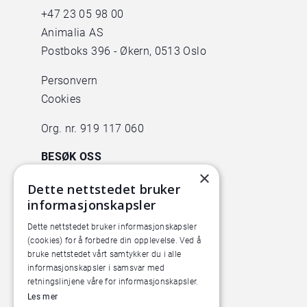
+47
23 05 98 00
Animalia AS
Postboks 396 - Økern, 0513 Oslo
Personvern
Cookies
Org. nr. 919 117 060
BESØK OSS
×
Animalia
Dette nettstedet bruker
informasjonskapsler
Lørenveien 38
0585 Oslo
Dette nettstedet bruker informasjonskapsler
(cookies) for å forbedre din opplevelse. Ved å
Pilotanlegget
bruke nettstedet vårt samtykker du i alle
informasjonskapsler i samsvar med
Økern Torgvei 13,
retningslinjene våre for informasjonskapsler.
inngang B
Les mer