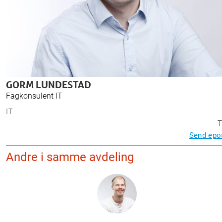
GORM LUNDESTAD
Fagkonsulent IT
IT
T
Send epo
Andre i samme avdeling