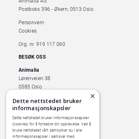
Animalia AS
Postboks 396 - Økern, 0513 Oslo
Personvern
Cookies
Org. nr. 919 117 060
BESØK OSS
Animalia
Lørenveien 38
0585 Oslo
×
Dette nettstedet bruker
Pilotanlegget
informasjonskapsler
Økern Torgvei 13,
inngang B
Dette nettstedet bruker informasjonskapsler
(cookies) for å forbedre din opplevelse. Ved å
bruke nettstedet vårt samtykker du i alle
informasjonskapsler i samsvar med