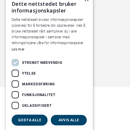
Pilotanlegget
Dette nettstedet bruker
Økern Torgvei 13,
informasjonskapsler
inngang B
Dette nettstedet bruker informasjonskapsler
(cookies) for å forbedre din opplevelse. Ved å
bruke nettstedet vårt samtykker du i alle
informasjonskapsler i samsvar med
retningslinjene våre for informasjonskapsler.
Les mer
STRENGT NØDVENDIG
YTELSE
MARKEDSFØRING
FUNKSJONALITET
UKLASSIFISERT
GODTA ALLE
AVVIS ALLE