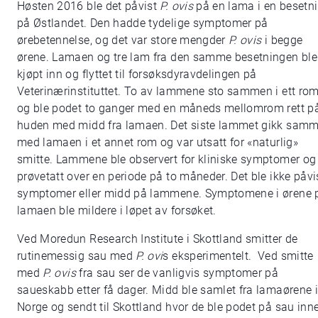
Høsten 2016 ble det påvist
P. ovis
på en lama i en besetn
på Østlandet. Den hadde tydelige symptomer på
ørebetennelse, og det var store mengder
P. ovis
i begge
ørene. Lamaen og tre lam fra den samme besetningen ble
kjøpt inn og flyttet til forsøksdyravdelingen på
Veterinærinstituttet. To av lammene sto sammen i ett ro
og ble podet to ganger med en måneds mellomrom rett p
huden med midd fra lamaen. Det siste lammet gikk sam
med lamaen i et annet rom og var utsatt for «naturlig»
smitte. Lammene ble observert for kliniske symptomer og
prøvetatt over en periode på to måneder. Det ble ikke påvi
symptomer eller midd på lammene. Symptomene i ørene 
lamaen ble mildere i løpet av forsøket.
Ved Moredun Research Institute i Skottland smitter de
rutinemessig sau med
P. ovi
s eksperimentelt. Ved smitte
med
P. ovis
fra sau ser de vanligvis symptomer på
saueskabb etter få dager. Midd ble samlet fra lamaørene i
Norge og sendt til Skottland hvor de ble podet på sau inn