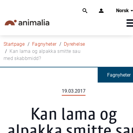
Norsk
Startpage
Fagnyheter
Dyrehelse
Kan lama og alpakka smitte sau
med skabbmidd?
Fagnyheter
19.03.2017
Kan lama og
alpakka smitte sa