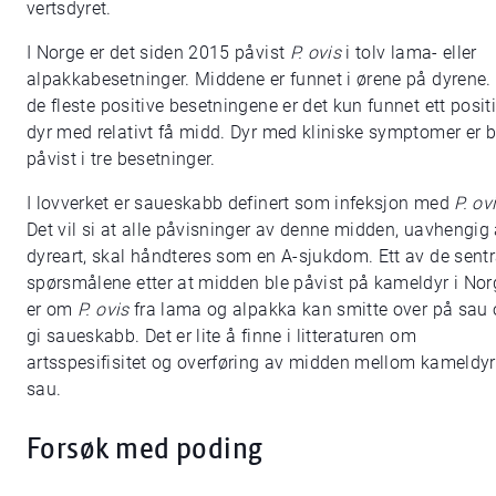
vertsdyret.
I Norge er det siden 2015 påvist
P. ovis
i tolv lama- eller
alpakkabesetninger. Middene er funnet i ørene på dyrene. 
de fleste positive besetningene er det kun funnet ett positi
dyr med relativt få midd. Dyr med kliniske symptomer er 
påvist i tre besetninger.
I lovverket er saueskabb definert som infeksjon med
P. ov
Det vil si at alle påvisninger av denne midden, uavhengig
dyreart, skal håndteres som en A-sjukdom. Ett av de sentr
spørsmålene etter at midden ble påvist på kameldyr i Nor
er om
P. ovis
fra lama og alpakka kan smitte over på sau
gi saueskabb. Det er lite å finne i litteraturen om
artsspesifisitet og overføring av midden mellom kameldyr
sau.
Forsøk med poding