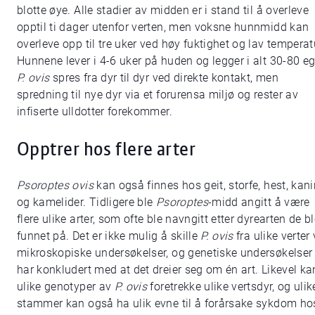
blotte øye. Alle stadier av midden er i stand til å overleve
opptil ti dager utenfor verten, men voksne hunnmidd kan
overleve opp til tre uker ved høy fuktighet og lav temperat
Hunnene lever i 4-6 uker på huden og legger i alt 30-80 eg
P. ovis
spres fra dyr til dyr ved direkte kontakt, men
spredning til nye dyr via et forurensa miljø og rester av
infiserte ulldotter forekommer.
Opptrer hos flere arter
Psoroptes ovis
kan også finnes hos geit, storfe, hest, kani
og kamelider. Tidligere ble
Psoroptes
-midd angitt å være
flere ulike arter, som ofte ble navngitt etter dyrearten de b
funnet på. Det er ikke mulig å skille
P. ovis
fra ulike verter
mikroskopiske undersøkelser, og genetiske undersøkelser
har konkludert med at det dreier seg om én art. Likevel ka
ulike genotyper av
P. ovis
foretrekke ulike vertsdyr, og ulik
stammer kan også ha ulik evne til å forårsake sykdom ho