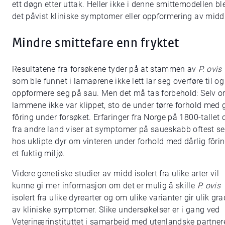
ett døgn etter uttak. Heller ikke i denne smittemodellen bl
det påvist kliniske symptomer eller oppformering av midd
Mindre smittefare enn fryktet
Resultatene fra forsøkene tyder på at stammen av
P. ovis
som ble funnet i lamaørene ikke lett lar seg overføre til og
oppformere seg på sau. Men det må tas forbehold: Selv 
lammene ikke var klippet, sto de under tørre forhold med 
fôring under forsøket. Erfaringer fra Norge på 1800-tallet 
fra andre land viser at symptomer på saueskabb oftest s
hos uklipte dyr om vinteren under forhold med dårlig fôrin
et fuktig miljø.
Videre genetiske studier av midd isolert fra ulike arter vil
kunne gi mer informasjon om det er mulig å skille
P. ovis
isolert fra ulike dyrearter og om ulike varianter gir ulik gra
av kliniske symptomer. Slike undersøkelser er i gang ved
Veterinærinstituttet i samarbeid med utenlandske partner