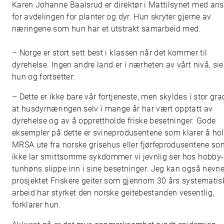
Karen Johanne Baalsrud er direktør i Mattilsynet med ans
for avdelingen for planter og dyr. Hun skryter gjerne av
næringene som hun har et utstrakt samarbeid med.
– Norge er stort sett best i klassen når det kommer til
dyrehelse. Ingen andre land er i nærheten av vårt nivå, sie
hun og fortsetter:
– Dette er ikke bare vår fortjeneste, men skyldes i stor gra
at husdyrnæringen selv i mange år har vært opptatt av
dyrehelse og av å opprettholde friske besetninger. Gode
eksempler på dette er svineprodusentene som klarer å ho
MRSA ute fra norske grisehus eller fjørfeprodusentene so
ikke lar smittsomme sykdommer vi jevnlig ser hos hobby-
tunhøns slippe inn i sine besetninger. Jeg kan også nevn
prosjektet Friskere geiter som gjennom 30 års systematis
arbeid har styrket den norske geitebestanden vesentlig,
forklarer hun.