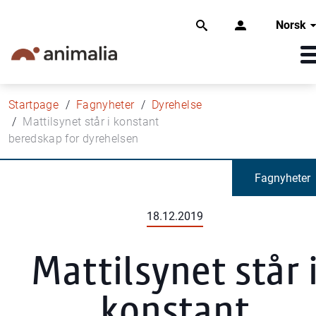
Norsk
Startpage
Fagnyheter
Dyrehelse
Mattilsynet står i konstant
beredskap for dyrehelsen
Fagnyheter
18.12.2019
Mattilsynet står 
konstant