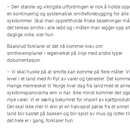
– Den største og viktigste utfordringen er nok å holde opp
en kontinuerlig og systematisk smitteforebygging for alle
sykdommer. Skal man opprettholde friske besetninger må
det tenkes smitte i alle ledd og i måten man legger opp sit
daglige virke, sier hun.
Baalsrud forklarer at det nå kommer krav om
smittevernplaner i regelverket på linje med andre typer
dokumentasjon.
– Vi skal huske på at smitte kan komme på flere måter. Vi
lever i et land med fri flyt av varer og tjenester. Det komm
mange mennesker til Norge hver dag fra land med et anne
sykdomspanorama enn vi har. Ikke minst kommer det og
mye varer. Vi er særlig bekymret for import av kjøttprodukt
Det skal ikke mer til enn at en halvspist pølse fra et annet
land blir kastet på bakken og blir spist av mus og rotter ti
det hele er i gang, forklarer hun.