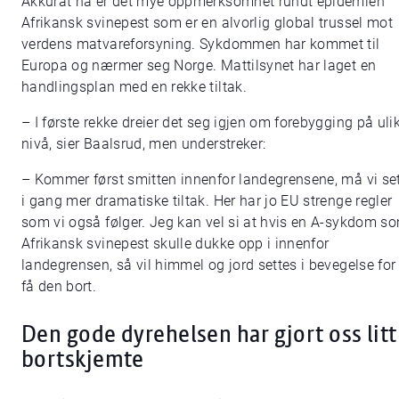
Akkurat nå er det mye oppmerksomhet rundt epidemien
Afrikansk svinepest som er en alvorlig global trussel mot
verdens matvareforsyning. Sykdommen har kommet til
Europa og nærmer seg Norge. Mattilsynet har laget en
handlingsplan med en rekke tiltak.
– I første rekke dreier det seg igjen om forebygging på uli
nivå, sier Baalsrud, men understreker:
– Kommer først smitten innenfor landegrensene, må vi se
i gang mer dramatiske tiltak. Her har jo EU strenge regler
som vi også følger. Jeg kan vel si at hvis en A-sykdom s
Afrikansk svinepest skulle dukke opp i innenfor
landegrensen, så vil himmel og jord settes i bevegelse for
få den bort.
Den gode dyrehelsen har gjort oss litt
bortskjemte