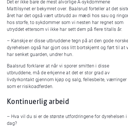
Det er ikke bare de mest alvorlige A-sykdommene
Mattilsynet er bekymret over. Baalsrud forteller at det sist
året har det også vært utbrudd av mædi hos sau og ring
hos storfe, to sykdommer som vi nesten har regnet som
utryddet ettersom vi ikke har sett dem på flere titalls år.
– Kanskje er disse utbruddene tegn på at den gode norsk
dyrehelsen også har gjort oss litt bortskjemt og ført til at 
har senket guarden, undrer hun.
Baalsrud forklarer at når vi sporer smitten i disse
utbruddene, må de erkjenne at det er stor grad av
livdyrkontakt gjennom kjøp og salg, fellesbeite, værringer
som er risikoadferden.
Kontinuerlig arbeid
– Hva vil du si er de største utfordringene for dyrehelsen i
dag?