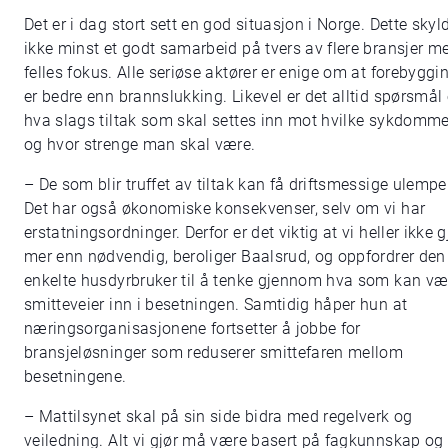
Det er i dag stort sett en god situasjon i Norge. Dette skyl
ikke minst et godt samarbeid på tvers av flere bransjer m
felles fokus. Alle seriøse aktører er enige om at forebyggi
er bedre enn brannslukking. Likevel er det alltid spørsmå
hva slags tiltak som skal settes inn mot hvilke sykdomme
og hvor strenge man skal være.
– De som blir truffet av tiltak kan få driftsmessige ulempe
Det har også økonomiske konsekvenser, selv om vi har
erstatningsordninger. Derfor er det viktig at vi heller ikke g
mer enn nødvendig, beroliger Baalsrud, og oppfordrer den
enkelte husdyrbruker til å tenke gjennom hva som kan væ
smitteveier inn i besetningen. Samtidig håper hun at
næringsorganisasjonene fortsetter å jobbe for
bransjeløsninger som reduserer smittefaren mellom
besetningene.
– Mattilsynet skal på sin side bidra med regelverk og
veiledning. Alt vi gjør må være basert på fagkunnskap og