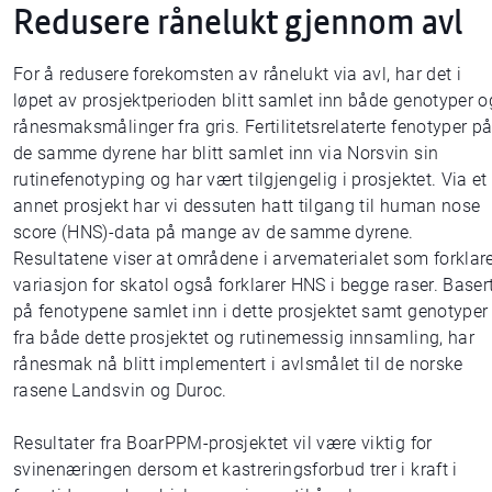
Redusere rånelukt gjennom avl
For å redusere forekomsten av rånelukt via avl, har det i
løpet av prosjektperioden blitt samlet inn både genotyper o
rånesmaksmålinger fra gris. Fertilitetsrelaterte fenotyper p
de samme dyrene har blitt samlet inn via Norsvin sin
rutinefenotyping og har vært tilgjengelig i prosjektet. Via et
annet prosjekt har vi dessuten hatt tilgang til human nose
score (HNS)-data på mange av de samme dyrene.
Resultatene viser at områdene i arvematerialet som forklar
variasjon for skatol også forklarer HNS i begge raser. Baser
på fenotypene samlet inn i dette prosjektet samt genotyper
fra både dette prosjektet og rutinemessig innsamling, har
rånesmak nå blitt implementert i avlsmålet til de norske
rasene Landsvin og Duroc.
Resultater fra BoarPPM-prosjektet vil være viktig for
svinenæringen dersom et kastreringsforbud trer i kraft i