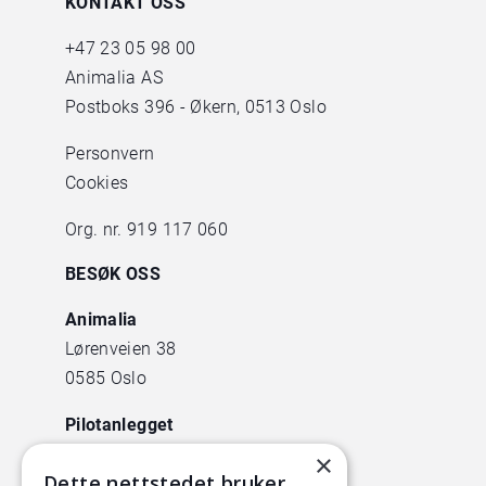
KONTAKT OSS
+47
23 05 98 00
Animalia AS
Postboks 396 - Økern, 0513 Oslo
Personvern
Cookies
Org. nr. 919 117 060
BESØK OSS
Animalia
Lørenveien 38
0585 Oslo
Pilotanlegget
Økern Torgvei 13,
×
Dette nettstedet bruker
inngang B