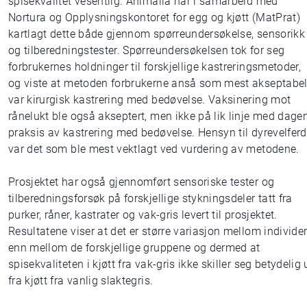
spisekvalitet vesentlig. Animalia har i samarbeid med
Nortura og Opplysningskontoret for egg og kjøtt (MatPrat)
kartlagt dette både gjennom spørreundersøkelse, sensorikk
og tilberedningstester. Spørreundersøkelsen tok for seg
forbrukernes holdninger til forskjellige kastreringsmetoder,
og viste at metoden forbrukerne anså som mest akseptabe
var kirurgisk kastrering med bedøvelse. Vaksinering mot
rånelukt ble også akseptert, men ikke på lik linje med dage
praksis av kastrering med bedøvelse. Hensyn til dyrevelferd
var det som ble mest vektlagt ved vurdering av metodene.
Prosjektet har også gjennomført sensoriske tester og
tilberedningsforsøk på forskjellige stykningsdeler tatt fra
purker, råner, kastrater og vak-gris levert til prosjektet.
Resultatene viser at det er større variasjon mellom individe
enn mellom de forskjellige gruppene og dermed at
spisekvaliteten i kjøtt fra vak-gris ikke skiller seg betydelig 
fra kjøtt fra vanlig slaktegris.