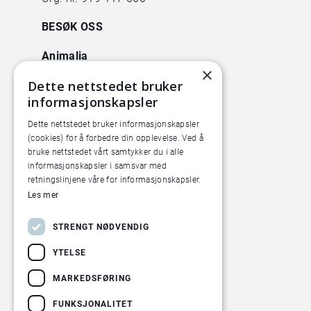
BESØK OSS
Animalia
×
Lørenveien 38
Dette nettstedet bruker
0585 Oslo
informasjonskapsler
Pilotanlegget
Dette nettstedet bruker informasjonskapsler
(cookies) for å forbedre din opplevelse. Ved å
Økern Torgvei 13,
bruke nettstedet vårt samtykker du i alle
inngang B
informasjonskapsler i samsvar med
retningslinjene våre for informasjonskapsler.
Les mer
STRENGT NØDVENDIG
YTELSE
MARKEDSFØRING
FUNKSJONALITET