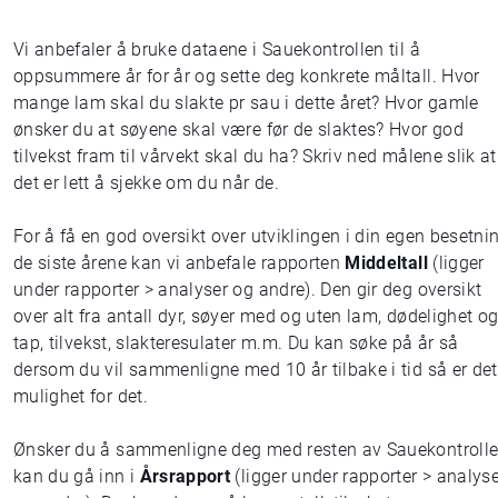
Vi anbefaler å bruke dataene i Sauekontrollen til å
oppsummere år for år og sette deg konkrete måltall. Hvor
mange lam skal du slakte pr sau i dette året? Hvor gamle
ønsker du at søyene skal være før de slaktes? Hvor god
tilvekst fram til vårvekt skal du ha? Skriv ned målene slik at
det er lett å sjekke om du når de.
For å få en god oversikt over utviklingen i din egen besetni
de siste årene kan vi anbefale rapporten
Middeltall
(ligger
under rapporter > analyser og andre). Den gir deg oversikt
over alt fra antall dyr, søyer med og uten lam, dødelighet o
tap, tilvekst, slakteresulater m.m. Du kan søke på år så
dersom du vil sammenligne med 10 år tilbake i tid så er det
mulighet for det.
Ønsker du å sammenligne deg med resten av Sauekontroll
kan du gå inn i
Årsrapport
(ligger under rapporter > analys