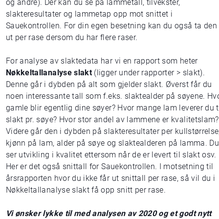
og andre). Der kan du se på lammetall, tilvekster,
slakteresultater og lammetap opp mot snittet i
Sauekontrollen. For din egen besetning kan du også ta den
ut per rase dersom du har flere raser.
For analyse av slaktedata har vi en rapport som heter
Nøkkeltallanalyse slakt
(ligger under rapporter > slakt).
Denne går i dybden på alt som gjelder slakt. Øverst får du
noen interessante tall som f.eks. slaktealder på søyene. Hv
gamle blir egentlig dine søyer? Hvor mange lam leverer du t
slakt pr. søye? Hvor stor andel av lammene er kvalitetslam?
Videre går den i dybden på slakteresultater per kullstørrelse
kjønn på lam, alder på søye og slaktealderen på lamma. Du
ser utvikling i kvalitet ettersom når de er levert til slakt osv.
Her er det også snittall for Sauekontrollen. I motsetning til
årsrapporten hvor du ikke får ut snittall per rase, så vil du i
Nøkkeltallanalyse slakt få opp snitt per rase.
Vi ønsker lykke til med analysen av 2020 og et godt nytt