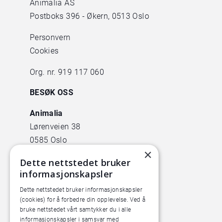
Animalia AS
Postboks 396 - Økern, 0513 Oslo
Personvern
Cookies
Org. nr. 919 117 060
BESØK OSS
Animalia
Lørenveien 38
0585 Oslo
×
Pilotanlegget
Dette nettstedet bruker
informasjonskapsler
Økern Torgvei 13,
inngang B
Dette nettstedet bruker informasjonskapsler
(cookies) for å forbedre din opplevelse. Ved å
bruke nettstedet vårt samtykker du i alle
informasjonskapsler i samsvar med