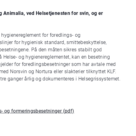
 Animalia, ved Helsetjenesten for svin, og er
g hygienereglement for foredlings- og
linjer for hygienisk standard, smittebeskyttelse,
sbesetningene. På den måten sikres stabilt god
på Helse- og hygienereglementet, kan en besetning
jelder for foredlingsbesetninger som har avtale med
d Norsvin og Nortura eller slakterier tilknyttet KLF.
re ganger årlig og dokumenteres i Helsegrissystemet.
s- og formeringsbesetninger (pdf)