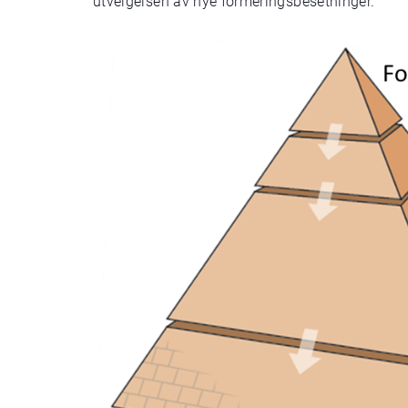
utvelgelsen av nye formeringsbesetninger.