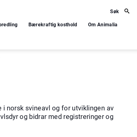
Søk
oredling
Bærekraftig kosthold
Om Animalia
r
 i norsk svineavl og for utviklingen av
vlsdyr og bidrar med registreringer og