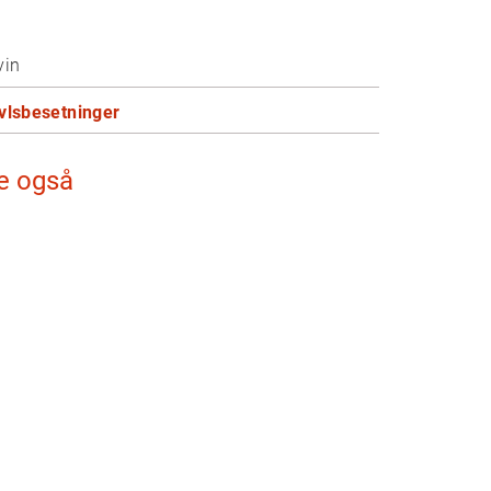
vin
vlsbesetninger
e også