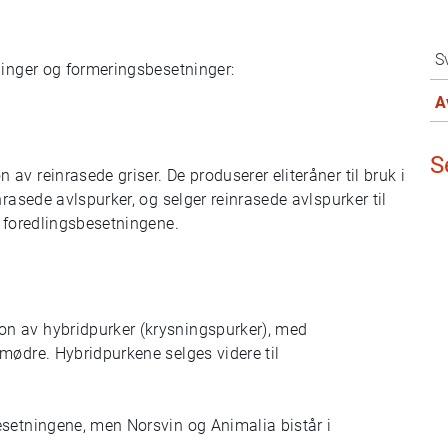
S
ninger og formeringsbesetninger:
A
S
v reinrasede griser. De produserer eliteråner til bruk i
rasede avlspurker, og selger reinrasede avlspurker til
r foredlingsbesetningene.
n av hybridpurker (krysningspurker), med
mødre. Hybridpurkene selges videre til
esetningene, men Norsvin og Animalia bistår i