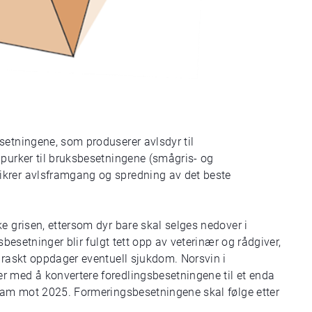
setningene, som produserer avlsdyr til
dpurker til bruksbesetningene (smågris- og
ikrer avlsframgang og spredning av det beste
e grisen, ettersom dyr bare skal selges nedover i
sbesetninger blir fulgt tett opp av veterinær og rådgiver,
n raskt oppdager eventuell sjukdom. Norsvin i
r med å konvertere foredlingsbesetningene til et enda
fram mot 2025. Formeringsbesetningene skal følge etter