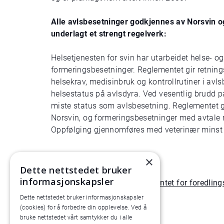
Alle avlsbesetninger godkjennes av Norsvin og
underlagt et strengt regelverk:
Helsetjenesten for svin har utarbeidet helse- o
formeringsbesetninger. Reglementet gir retnings
helsekrav, medisinbruk og kontrollrutiner i avl
helsestatus på avlsdyra. Ved vesentlig brudd 
miste status som avlsbesetning. Reglementet g
Norsvin, og formeringsbesetninger med avtale me
Oppfølging gjennomføres med veterinær minst t
Lenker:
×
Dette nettstedet bruker
informasjonskapsler
Helse- og hygienereglementet for foredling
Norsvin avl
Dette nettstedet bruker informasjonskapsler
(cookies) for å forbedre din opplevelse. Ved å
bruke nettstedet vårt samtykker du i alle