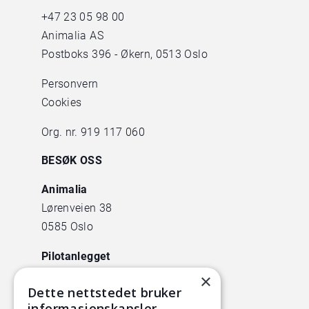
+47
23 05 98 00
Animalia AS
Postboks 396 - Økern, 0513 Oslo
Personvern
Cookies
Org. nr. 919 117 060
BESØK OSS
Animalia
Lørenveien 38
0585 Oslo
Pilotanlegget
Økern Torgvei 13,
×
Dette nettstedet bruker
inngang B
informasjonskapsler