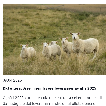
09.04.2026
Økt etterspørsel, men lavere leveranser av ull i 2025
Også i 2025 var det en økende etterspørsel etter norsk ull.
Samtidig ble det levert inn mindre ull til ullstasjonene.