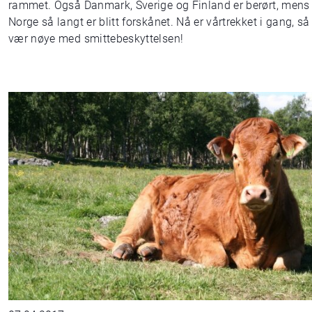
rammet. Også Danmark, Sverige og Finland er berørt, mens
Norge så langt er blitt forskånet. Nå er vårtrekket i gang, så
vær nøye med smittebeskyttelsen!