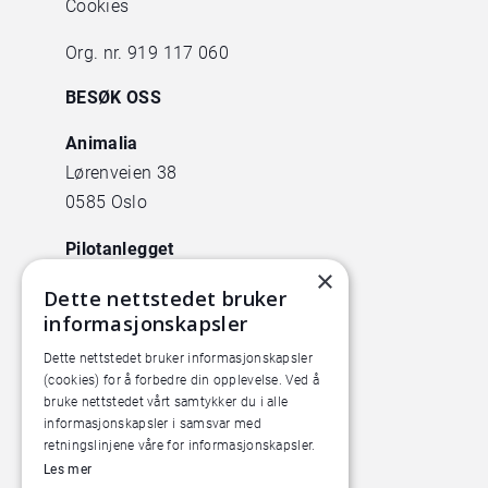
Cookies
Org. nr. 919 117 060
BESØK OSS
Animalia
Lørenveien 38
0585 Oslo
Pilotanlegget
×
Økern Torgvei 13,
Dette nettstedet bruker
inngang B
informasjonskapsler
Dette nettstedet bruker informasjonskapsler
(cookies) for å forbedre din opplevelse. Ved å
bruke nettstedet vårt samtykker du i alle
informasjonskapsler i samsvar med
retningslinjene våre for informasjonskapsler.
Les mer