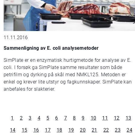
11.11.2016
Sammenligning av E. coli analysemetoder
SimPlate er en enzymatisk hurtigmetode for analyse av E.
coli. I forsøk ga SimPlate samme resultater som både
petrifilm og dyrking på skål med NMKL125. Metoden er
enkel og krever lite utstyr og fagkunnskaper. SimPlate kan
anbefales for slakterier.
1
2
3
4
5
6
7
8
9
10
11
12
13
14
15
16
17
18
19
20
21
22
23
24