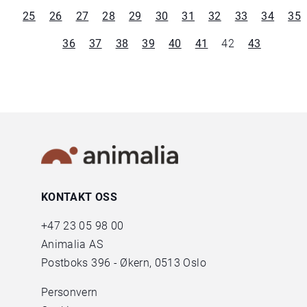
25
26
27
28
29
30
31
32
33
34
35
36
37
38
39
40
41
42
43
KONTAKT OSS
+47
23 05 98 00
Animalia AS
Postboks 396 - Økern, 0513 Oslo
Personvern