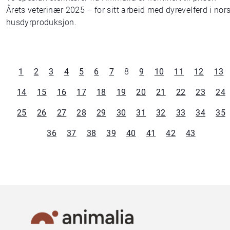
Årets veterinær 2025 – for sitt arbeid med dyrevelferd i nor
husdyrproduksjon.
1
2
3
4
5
6
7
8
9
10
11
12
13
14
15
16
17
18
19
20
21
22
23
24
25
26
27
28
29
30
31
32
33
34
35
36
37
38
39
40
41
42
43