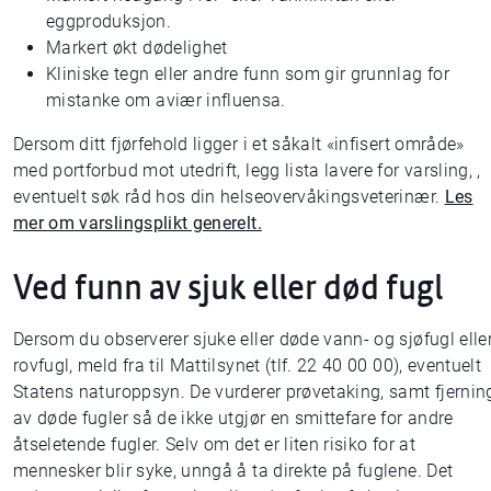
eggproduksjon.
Markert økt dødelighet
Kliniske tegn eller andre funn som gir grunnlag for
mistanke om aviær influensa.
Dersom ditt fjørfehold ligger i et såkalt «infisert område»
med portforbud mot utedrift, legg lista lavere for varsling, ,
eventuelt søk råd hos din helseovervåkingsveterinær.
Les
mer om varslingsplikt generelt.
Ved funn av sjuk eller død fugl
Dersom du observerer sjuke eller døde vann- og sjøfugl elle
rovfugl, meld fra til Mattilsynet (tlf. 22 40 00 00), eventuelt
Statens naturoppsyn. De vurderer prøvetaking, samt fjernin
av døde fugler så de ikke utgjør en smittefare for andre
åtseletende fugler. Selv om det er liten risiko for at
mennesker blir syke, unngå å ta direkte på fuglene. Det