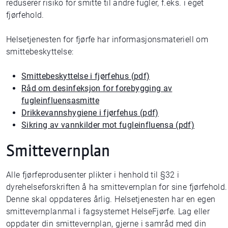
reduserer risiko for smitte til andre fugler, f.eks. i eget
fjørfehold.
Helsetjenesten for fjørfe har informasjonsmateriell om
smittebeskyttelse:
Smittebeskyttelse i fjørfehus (pdf)
Råd om desinfeksjon for forebygging av
fugleinfluensasmitte
Drikkevannshygiene i fjørfehus (pdf)
Sikring av vannkilder mot fugleinfluensa (pdf)
Smittevernplan
Alle fjørfeprodusenter plikter i henhold til §32 i
dyrehelseforskriften å ha smittevernplan for sine fjørfehold.
Denne skal oppdateres årlig. Helsetjenesten har en egen
smittevernplanmal i fagsystemet HelseFjørfe. Lag eller
oppdater din smittevernplan, gjerne i samråd med din