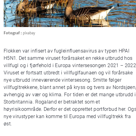
Fotograf :
pixabay
Flokken var infisert av fugleinfluensavirus av typen HPAI
H5N1. Det samme viruset forårsaket en rekke utbrudd hos
villfugl og i fjørfehold i Europa vintersesongen 2021 – 2022
Viruset er fortsatt utbredt i villfuglfaunaen og vil forårsake
nye utbrudd inneværende vintersesong. Smitte følger
villfugltrekkene, blant annet på kryss og tvers av Nordsjøen
avhengig av vær og klima. For tiden er det mange utbrudd i
Storbritannia. Rogaland er betraktet som et
høyrisikoområde. Derfor er det opprettet portforbud her. Og
nye virustyper kan komme til Europa med villfugltrekk fra
øst.