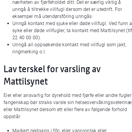
nærheten av fjørfeholdet ditt. Det er særlig viktig å
unngå å tiltrekke villfugl dersom det er utedrift. For
eksempel må utendørsfôring unngås.
Unngå kontakt med sjuke eller døde villfugl. Ved funn 
syke eller døde villfugler, ta kontakt med Mattilsynet (tlf
22 40 00 00).
Unngå all oppsøkende kontakt med villfugl som jakt,
ringmerking o.l.
Lav terskel for varsling av
Mattilsynet
Eier eller ansvarlig for dyrehold med fjørfe eller andre fugler 
fangenskap bør straks varsle sin helseovervåkingsveterinæ
eller Mattilsynet dersom ett eller flere av følgende forhold
oppstår:
Markert nedgang i fôr- eller vanninntak eller