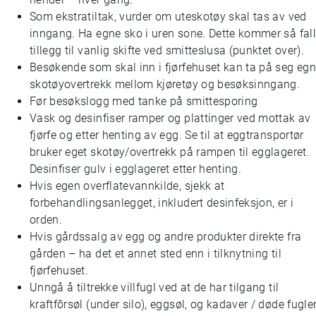
Som ekstratiltak, vurder om uteskotøy skal tas av ved
inngang. Ha egne sko i uren sone. Dette kommer så fall
tillegg til vanlig skifte ved smitteslusa (punktet over).
Besøkende som skal inn i fjørfehuset kan ta på seg eg
skotøyovertrekk mellom kjøretøy og besøksinngang.
Før besøkslogg med tanke på smittesporing
Vask og desinfiser ramper og plattinger ved mottak av
fjørfe og etter henting av egg. Se til at eggtransportør
bruker eget skotøy/overtrekk på rampen til egglageret.
Desinfiser gulv i egglageret etter henting.
Hvis egen overflatevannkilde, sjekk at
forbehandlingsanlegget, inkludert desinfeksjon, er i
orden.
Hvis gårdssalg av egg og andre produkter direkte fra
gården – ha det et annet sted enn i tilknytning til
fjørfehuset.
Unngå å tiltrekke villfugl ved at de har tilgang til
kraftfôrsøl (under silo), eggsøl, og kadaver / døde fugler