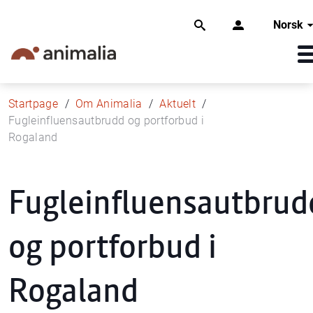
Norsk
Startpage
Om Animalia
Aktuelt
Fugleinfluensautbrudd og portforbud i
Rogaland
Fugleinfluensautbrud
og portforbud i
Rogaland