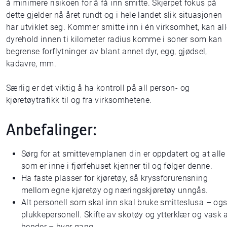
å minimere risikoen for å få inn smitte. Skjerpet fokus på
dette gjelder nå året rundt og i hele landet slik situasjonen
har utviklet seg. Kommer smitte inn i én virksomhet, kan al
dyrehold innen ti kilometer radius komme i soner som kan
begrense forflytninger av blant annet dyr, egg, gjødsel,
kadavre, mm.
Særlig er det viktig å ha kontroll på all person- og
kjøretøytrafikk til og fra virksomhetene.
Anbefalinger:
Sørg for at smittevernplanen din er oppdatert og at alle
som er inne i fjørfehuset kjenner til og følger denne.
Ha faste plasser for kjøretøy, så kryssforurensning
mellom egne kjøretøy og næringskjøretøy unngås.
Alt personell som skal inn skal bruke smitteslusa – og
plukkepersonell. Skifte av skotøy og ytterklær og vask 
hender – hver gang.