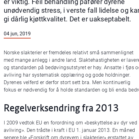
er viktig. Feil behandling påfører dyrene
unødvendig stress, i verste fall lidelse og ka
gi dårlig kjøttkvalitet. Det er uakseptabelt.
04 jun, 2019
Norske slakterier er fremdeles relativt små sammenlignet
med mange anlegg i andre land. Slaktehastigheten er laver
og standarden på bedøvingsutstyret er høy. Ansatte i fjøs o
avliving har systematisk opplæring og gode holdninger.
Dyrenes velferd er derfor stort sett bra. Men kontinuerlig
fokus er nødvendig for å holde standarden og bli enda bedr
Regelverksendring fra 2013
I 2009 vedtok EU en forordning om «beskyttelse av dyr ved
avliving». Den trådte i kraft i EU 1. januar 2013. En måned
senere ble «Forskrift om dyrevern i slakterier» erstattet av