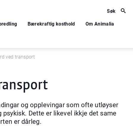
Søk
oredling
Bærekraftig kosthold
Om Animalia
rd ved transport
ransport
endingar og opplevingar som ofte utløyser
 psykisk. Dette er likevel ikkje det same
rten er dårleg.