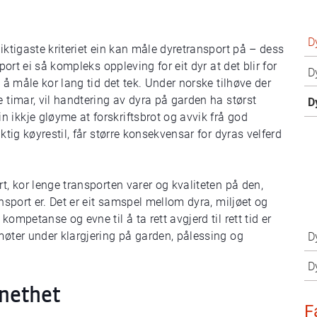
D
iktigaste kriteriet ein kan måle dyretransport på – dess
port ei så kompleks oppleving for eit dyr at det blir for
D
l å måle kor lang tid det tek. Under norske tilhøve der
e timar, vil handtering av dyra på garden ha størst
D
 ikkje gløyme at forskriftsbrot og avvik frå god
ktig køyrestil, får større konsekvensar for dyras velferd
t, kor lenge transporten varer og kvaliteten på den,
ansport er. Det er eit samspel mellom dyra, miljøet og
ompetanse og evne til å ta rett avgjerd til rett tid er
møter under klargjering på garden, pålessing og
D
D
nethet
F