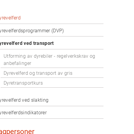
yrevelferd
yrevelferdsprogrammer (DVP)
yrevelferd ved transport
Utforming av dyrebiler - regelverkskrav og
anbefalinger
Dyrevelferd og transport av gris
Dyretransportkurs
yrevelferd ved slakting
yrevelferdsindikatorer
agpersoner