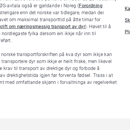
S-avtala også er gjeldande i Noreg (
Forordning
Ka
r strengare enn det norske var tidlegare, medan dei
avet om maksimal transporttid på åtte timar for
Sk
krift om næringsmessig transport av dyr
). Høvet til å
Pl
e nordlegaste fylka dersom ein ikkje når inn til
eført.
norske transportforskriften på kva dyr som ikkje kan
transportere dyr som ikkje er heilt friske, men likevel
e krav til transport av drektige dyr og forbode å
v drektighetstida igjen før forventa fødsel. Trass i at
synt med omfattande skjønn i forvaltninga av regelverket