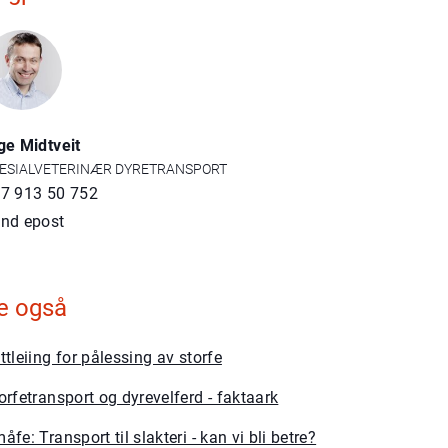
ge Midtveit
ESIALVETERINÆR DYRETRANSPORT
7 913 50 752
nd epost
e også
ttleiing for pålessing av storfe
orfetransport og dyrevelferd - faktaark
åfe: Transport til slakteri - kan vi bli betre?