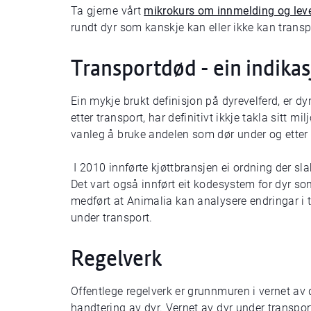
Ta gjerne vårt
mikrokurs om innmelding og leve
rundt dyr som kanskje kan eller ikke kan trans
Transportdød - ein indikas
Ein mykje brukt definisjon på dyrevelferd, er dyre
etter transport, har definitivt ikkje takla sitt mil
vanleg å bruke andelen som dør under og etter 
I 2010 innførte kjøttbransjen ei ordning der sla
Det vart også innført eit kodesystem for dyr so
medført at Animalia kan analysere endringar i t
under transport.
Regelverk
Offentlege regelverk er grunnmuren i vernet av
handtering av dyr. Vernet av dyr under transpor