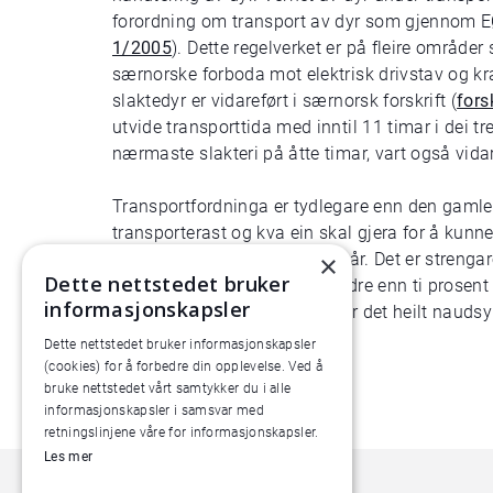
forordning om transport av dyr som gjennom EØ
1/2005
). Dette regelverket er på fleire område
særnorske forboda mot elektrisk drivstav og kr
slaktedyr er vidareført i særnorsk forskrift (
fors
utvide transporttida med inntil 11 timar i dei tr
nærmaste slakteri på åtte timar, vart også vidar
Transportfordninga er tydlegare enn den gamle 
transporterast og kva ein skal gjera for å kunne 
transportdyktige på visse vilkår. Det er strengar
×
Dette nettstedet bruker
transportere dyr som har mindre enn ti prosent a
informasjonskapsler
regelverket no er tydelegare, er det heilt naud
for transport av dyr.
Dette nettstedet bruker informasjonskapsler
(cookies) for å forbedre din opplevelse. Ved å
bruke nettstedet vårt samtykker du i alle
informasjonskapsler i samsvar med
retningslinjene våre for informasjonskapsler.
Les mer