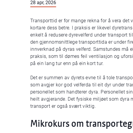
28 apr, 2026
Transporttid er for mange rekna for å vera det v
kortare dess betre. I praksis er likevel dyretrans
enkelt å redusere dyrevelferd under transport ti
den gjennomsnittlege transporttida er under fir
innverknad på dyras velferd. Samstundes må ein
praksis, som til dømes feil ventilasjon og uforsi
på ein lang tur enn på ein kort tur.
Det er summen av dyrets evne til å tole transpor
som avgjer kor god velferda til eit dyr under tr
personellet som handterer dyra. Personellet sin k
heilt avgjerande. Det fysiske miljøet som dyra 
transport er også svært viktig.
Mikrokurs om transporteg