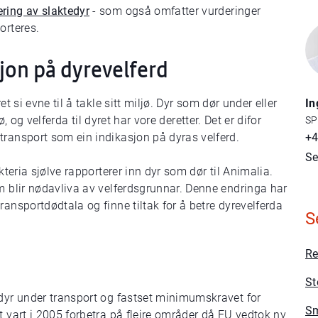
ring av slaktedyr
- som også omfatter vurderinger
porteres.
jon på dyrevelferd
t si evne til å takle sitt miljø. Dyr som dør under eller
In
jø, og velferda til dyret har vore deretter. Det er difor
SP
transport som ein indikasjon på dyras velferd.
+4
Se
kteria sjølve rapporterer inn dyr som dør til Animalia.
m blir nødavliva av velferdsgrunnar. Denne endringa har
ransportdødtala og finne tiltak for å betre dyrevelferda
S
Re
St
 dyr under transport og fastset minimumskravet for
Sm
t vart i 2005 forbetra på fleire områder då EU vedtok ny