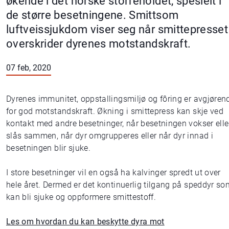
økende i det norske storfeholdet, spesielt i
de større besetningene. Smittsom
luftveissjukdom viser seg når smittepresset
overskrider dyrenes motstandskraft.
07 feb, 2020
Dyrenes immunitet, oppstallingsmiljø og fôring er avgjøren
for god motstandskraft. Økning i smittepress kan skje ved
kontakt med andre besetninger, når besetningen vokser elle
slås sammen, når dyr omgrupperes eller når dyr innad i
besetningen blir sjuke.
I store besetninger vil en også ha kalvinger spredt ut over
hele året. Dermed er det kontinuerlig tilgang på speddyr so
kan bli sjuke og oppformere smittestoff.
Les om hvordan du kan beskytte dyra mot