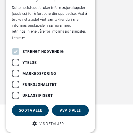
0585 Oslo
Dette nettstedet bruker informasjonskapsler
(cookies) for å forbedre din opplevelse. Ved å
Pilotanlegget
bruke nettstedet vårt samtykker du i alle
Økern Torgvei 13,
informasjonskapsler i samsvar med
retningslinjene våre for informasjonskapsler.
inngang B
Les mer
STRENGT NØDVENDIG
YTELSE
MARKEDSFØRING
FUNKSJONALITET
UKLASSIFISERT
GODTA ALLE
AVVIS ALLE
VIS DETALJER