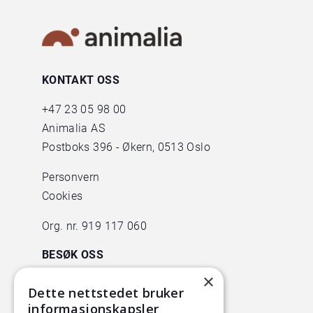
KONTAKT OSS
+47
23 05 98 00
Animalia AS
Postboks 396 - Økern, 0513 Oslo
Personvern
Cookies
Org. nr. 919 117 060
BESØK OSS
×
Animalia
Dette nettstedet bruker
Lørenveien 38
informasjonskapsler