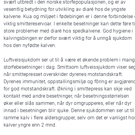
svært utbredt i den norske storfepopulasjonen, og er av
vesentlig betydning for utvikling av diaré hos de yngste
kalvene. Kua og miljøet i fødebingen er i denne forbindelse 
viktig smittereservoar. I enkelte besetninger kan dette føre ti
store problemer med diaré hos spedkalvene. God hygiene i
kalvingsbingen er derfor svært viktig for å unngå sjukdom
hos den nyfødte kalven.
Luftveissjukdom ser ut til å være et økende problem i man
storfebesetninger i dag. Smittsom luftveissjukdom viser se
når smittepresset overskrider dyrenes motstandskraft.
Dyrenes immunitet, oppstallingsmiljø og fôring er avgjøren
for god motstandskraft. Økning i smittepress kan skje ved
kontakt med andre besetninger, når besetningsstørrelsen
øker eller slås sammen, når dyr omgrupperes, eller når dyr
innad i besetningen blir sjuke. Denne sjukdommen ser ut til
ramme kalv i flere aldersgrupper, selv om det er vanligst ho
kalver yngre enn 2 mnd.