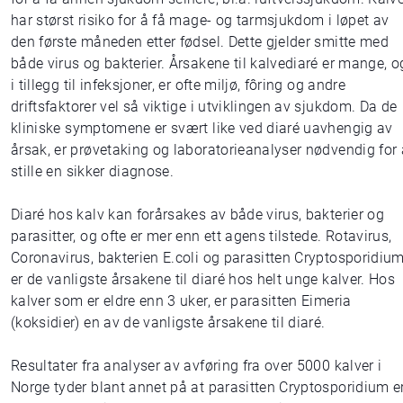
har størst risiko for å få mage- og tarmsjukdom i løpet av
den første måneden etter fødsel. Dette gjelder smitte med
både virus og bakterier. Årsakene til kalvediaré er mange, o
i tillegg til infeksjoner, er ofte miljø, fôring og andre
driftsfaktorer vel så viktige i utviklingen av sjukdom. Da de
kliniske symptomene er svært like ved diaré uavhengig av
årsak, er prøvetaking og laboratorieanalyser nødvendig for 
stille en sikker diagnose.
Diaré hos kalv kan forårsakes av både virus, bakterier og
parasitter, og ofte er mer enn ett agens tilstede. Rotavirus,
Coronavirus, bakterien E.coli og parasitten Cryptosporidiu
er de vanligste årsakene til diaré hos helt unge kalver. Hos
kalver som er eldre enn 3 uker, er parasitten Eimeria
(koksidier) en av de vanligste årsakene til diaré.
Resultater fra analyser av avføring fra over 5000 kalver i
Norge tyder blant annet på at parasitten Cryptosporidium e