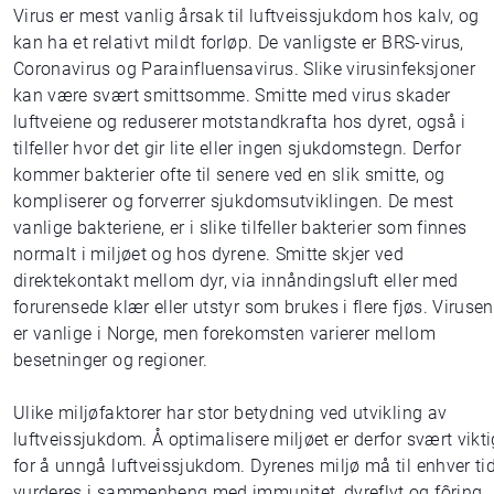
Virus er mest vanlig årsak til luftveissjukdom hos kalv, og
kan ha et relativt mildt forløp. De vanligste er BRS-virus,
Coronavirus og Parainfluensavirus. Slike virusinfeksjoner
kan være svært smittsomme. Smitte med virus skader
luftveiene og reduserer motstandkrafta hos dyret, også i
tilfeller hvor det gir lite eller ingen sjukdomstegn. Derfor
kommer bakterier ofte til senere ved en slik smitte, og
kompliserer og forverrer sjukdomsutviklingen. De mest
vanlige bakteriene, er i slike tilfeller bakterier som finnes
normalt i miljøet og hos dyrene. Smitte skjer ved
direktekontakt mellom dyr, via innåndingsluft eller med
forurensede klær eller utstyr som brukes i flere fjøs. Viruse
er vanlige i Norge, men forekomsten varierer mellom
besetninger og regioner.
Ulike miljøfaktorer har stor betydning ved utvikling av
luftveissjukdom. Å optimalisere miljøet er derfor svært vikti
for å unngå luftveissjukdom. Dyrenes miljø må til enhver ti
vurderes i sammenheng med immunitet, dyreflyt og fôring.