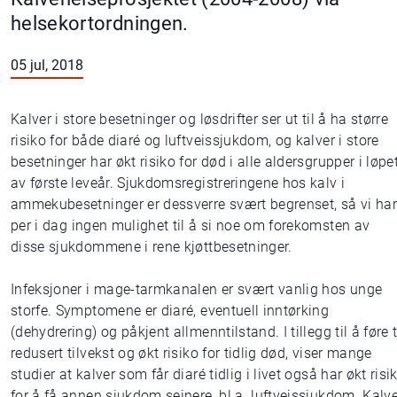
helsekortordningen.
05 jul, 2018
Kalver i store besetninger og løsdrifter ser ut til å ha større
risiko for både diaré og luftveissjukdom, og kalver i store
besetninger har økt risiko for død i alle aldersgrupper i løpe
av første leveår. Sjukdomsregistreringene hos kalv i
ammekubesetninger er dessverre svært begrenset, så vi har
per i dag ingen mulighet til å si noe om forekomsten av
disse sjukdommene i rene kjøttbesetninger.
Infeksjoner i mage-tarmkanalen er svært vanlig hos unge
storfe. Symptomene er diaré, eventuell inntørking
(dehydrering) og påkjent allmenntilstand. I tillegg til å føre t
redusert tilvekst og økt risiko for tidlig død, viser mange
studier at kalver som får diaré tidlig i livet også har økt risi
for å få annen sjukdom seinere, bl.a. luftveissjukdom. Kalv