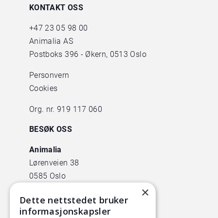
KONTAKT OSS
+47
23 05 98 00
Animalia AS
Postboks 396 - Økern, 0513 Oslo
Personvern
Cookies
Org. nr. 919 117 060
BESØK OSS
Animalia
Lørenveien 38
0585 Oslo
×
Pilotanlegget
Dette nettstedet bruker
informasjonskapsler
Økern Torgvei 13,