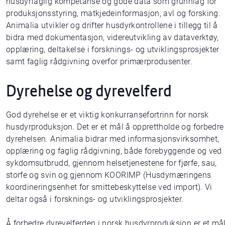
husdyrfaglig kompetanse og gode data som grunnlag for
produksjonsstyring, matkjedeinformasjon, avl og forsking.
Animalia utvikler og drifter husdyrkontrollene i tillegg til å
bidra med dokumentasjon, videreutvikling av dataverktøy,
opplæring, deltakelse i forsknings- og utviklingsprosjekter
samt faglig rådgivning overfor primærprodusenter.
Dyrehelse og dyrevelferd
God dyrehelse er et viktig konkurransefortrinn for norsk
husdyrproduksjon. Det er et mål å opprettholde og forbedre
dyrehelsen. Animalia bidrar med informasjonsvirksomhet,
opplæring og faglig rådgivning, både forebyggende og ved
sykdomsutbrudd, gjennom helsetjenestene for fjørfe, sau,
storfe og svin og gjennom KOORIMP (Husdyrnæringens
koordineringsenhet for smittebeskyttelse ved import). Vi
deltar også i forsknings- og utviklingsprosjekter.
Å forbedre dyrevelferden i norsk husdyrproduksjon er et må