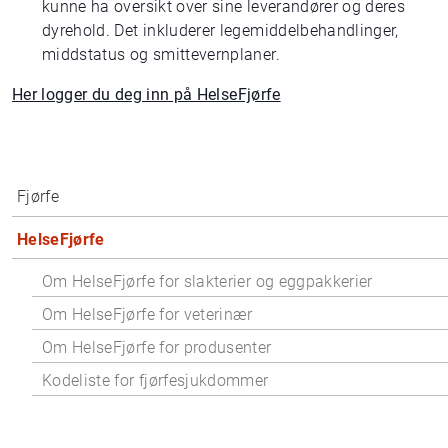
kunne ha oversikt over sine leverandører og deres
dyrehold. Det inkluderer legemiddelbehandlinger,
middstatus og smittevernplaner.
Her logger du deg inn på HelseFjørfe
Fjørfe
HelseFjørfe
Om HelseFjørfe for slakterier og eggpakkerier
Om HelseFjørfe for veterinær
Om HelseFjørfe for produsenter
Kodeliste for fjørfesjukdommer