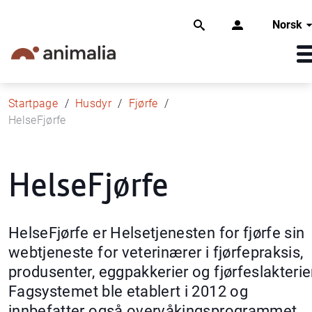
Norsk
Startpage
Husdyr
Fjørfe
HelseFjørfe
HelseFjørfe
HelseFjørfe er Helsetjenesten for fjørfe sin
webtjeneste for veterinærer i fjørfepraksis,
produsenter, eggpakkerier og fjørfeslakterie
Fagsystemet ble etablert i 2012 og
innbefatter også overvåkingsprogrammet