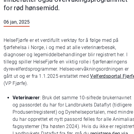
for rød hønsemidd.
06 jan, 2025
HelseFjørfe er et verdifullt verktøy for å følge med på
fjørfehelsa i Norge, i og med at alle veterinærbesøk,
diagnoser og legemiddelbehandlinger blir registrert her. I
tillegg spiller HelseFjørfe en viktig rolle i fjørfenæringens
dyrevelferdsprogrammer. Helseovervåkningsordningen er
gått ut og er fra 1.1.2025 erstattet med
Velferdsportal Fjørf
(VP Fjørfe).
Veterinærer
: Bruk det samme 10-sifrede brukernavnet
og passordet du har for Landbrukets Dataflyt (tidligere
Produsentregisteret) og Dyrehelseportalen, med mindre
du har opprettet et nytt passord felles for alle Animalia
fagsystemer (fra høsten 2024). Hvis du ikke er registrert
Landbrukets Dataflyt fra før, må du
registrere deg via