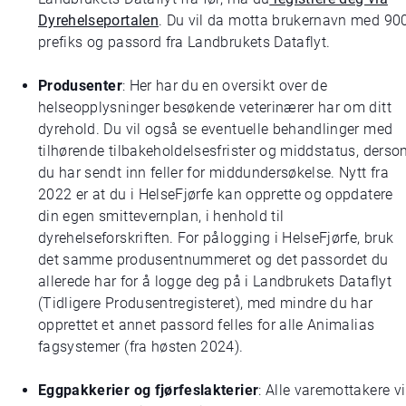
Dyrehelseportalen
. Du vil da motta brukernavn med 90
prefiks og passord fra Landbrukets Dataflyt.
Produsenter
: Her har du en oversikt over de
helseopplysninger besøkende veterinærer har om ditt
dyrehold. Du vil også se eventuelle behandlinger med
tilhørende tilbakeholdelsesfrister og middstatus, ders
du har sendt inn feller for middundersøkelse. Nytt fra
2022 er at du i HelseFjørfe kan opprette og oppdatere
din egen smittevernplan, i henhold til
dyrehelseforskriften. For pålogging i HelseFjørfe, bruk
det samme produsentnummeret og det passordet du
allerede har for å logge deg på i Landbrukets Dataflyt
(Tidligere Produsentregisteret), med mindre du har
opprettet et annet passord felles for alle Animalias
fagsystemer (fra høsten 2024).
Eggpakkerier og fjørfeslakterier
: Alle varemottakere vi