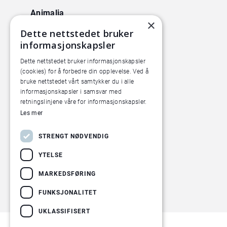
Animalia
×
Lørenveien 38
Dette nettstedet bruker
0585 Oslo
informasjonskapsler
Pilotanlegget
Dette nettstedet bruker informasjonskapsler
(cookies) for å forbedre din opplevelse. Ved å
Økern Torgvei 13,
bruke nettstedet vårt samtykker du i alle
inngang B
informasjonskapsler i samsvar med
retningslinjene våre for informasjonskapsler.
Les mer
STRENGT NØDVENDIG
YTELSE
MARKEDSFØRING
FUNKSJONALITET
UKLASSIFISERT