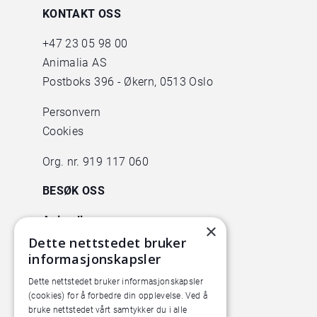
KONTAKT OSS
+47
23 05 98 00
Animalia AS
Postboks 396 - Økern, 0513 Oslo
Personvern
Cookies
Org. nr. 919 117 060
BESØK OSS
Animalia
×
Lørenveien 38
Dette nettstedet bruker
informasjonskapsler
0585 Oslo
Dette nettstedet bruker informasjonskapsler
Pilotanlegget
(cookies) for å forbedre din opplevelse. Ved å
Økern Torgvei 13,
bruke nettstedet vårt samtykker du i alle