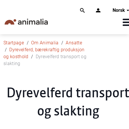
Norsk
Startpage
Om Animalia
Ansatte
Dyrevelferd, bærekraftig produksjon
og kosthold
Dyrevelferd transport og
slakting
Dyrevelferd transpor
og slakting