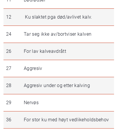
12
Ku slaktet pga død/avlivet kalv.
24
Tar seg ikke av/bortviser kalven
26
For lav kalveavdrått
27
Aggresiv
28
Aggresiv under og etter kalving
29
Nervøs
36
For stor ku med høyt vedlikeholdsbehov