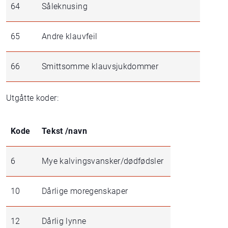
64
Såleknusing
65
Andre klauvfeil
66
Smittsomme klauvsjukdommer
Utgåtte koder:
Kode
Tekst /navn
6
Mye kalvingsvansker/dødfødsler
10
Dårlige moregenskaper
12
Dårlig lynne