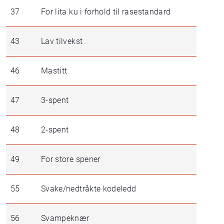
37
For lita ku i forhold til rasestandard
43
Lav tilvekst
46
Mastitt
47
3-spent
48
2-spent
49
For store spener
55
Svake/nedtråkte kodeledd
56
Svampeknær