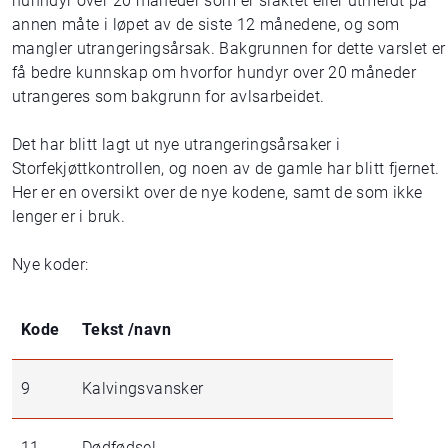
hunndyr over 20 måneder som er slaktet eller utmeldt på
annen måte i løpet av de siste 12 månedene, og som
mangler utrangeringsårsak. Bakgrunnen for dette varslet er
få bedre kunnskap om hvorfor hundyr over 20 måneder
utrangeres som bakgrunn for avlsarbeidet.
Det har blitt lagt ut nye utrangeringsårsaker i
Storfekjøttkontrollen, og noen av de gamle har blitt fjernet.
Her er en oversikt over de nye kodene, samt de som ikke
lenger er i bruk.
Nye koder:
Kode
Tekst /navn
9
Kalvingsvansker
11
Dødfødsel