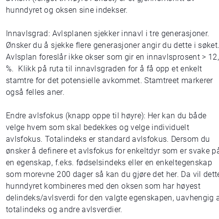
hunndyret og oksen sine indekser.
Innavlsgrad: Avlsplanen sjekker innavl i tre generasjoner.
Ønsker du å sjekke flere generasjoner angir du dette i søket
Avlsplan foreslår ikke okser som gir en innavlsprosent > 12
%. Klikk på ruta til innavlsgraden for å få opp et enkelt
stamtre for det potensielle avkommet. Stamtreet markerer
også felles aner.
Endre avlsfokus (knapp oppe til høyre): Her kan du både
velge hvem som skal bedekkes og velge individuelt
avlsfokus. Totalindeks er standard avlsfokus. Dersom du
ønsker å definere et avlsfokus for enkeltdyr som er svake p
en egenskap, f.eks. fødselsindeks eller en enkeltegenskap
som morevne 200 dager så kan du gjøre det her. Da vil dett
hunndyret kombineres med den oksen som har høyest
delindeks/avlsverdi for den valgte egenskapen, uavhengig 
totalindeks og andre avlsverdier.