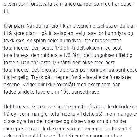
oksen som førstevalg så mange ganger som du har doser
til.
Kjør plan: Når du har gjort klar oksene i okselista er du klar
til å kjøre plan – gå til avlsplan, velg rase for hunndyra og
trykk søk. Avlsplan deler hunndyra i tre grupper etter
totalindeks. Den beste 1/3 blir tildelt oksen med best
totalindeks, den midterste 1/3 får tildelt ungokser tilfeldig
fordelt. Den dårligste 1/3 får tildelt okse med best
totalindeks. Det foreslås tre okser per hunndyr, så sant det 
tilgjengelig. Trykk på + tegnet for å vise alle de foreslåtte
oksene. Kviger blir ikke foreslått med okser som har
fødselsindeks lavere enn 105, uansett rase.
Hold musepekeren over indeksene for å vise alle delindekse
På dyr som mangler totalindeks vil dette stå, men mange a
disse dyra har delindekser og disse vises om du holder
musepeker over. Indeksene som er beregnet for forventet
avkom (lengst til høyre i bildet) er et gjennomsnitt av