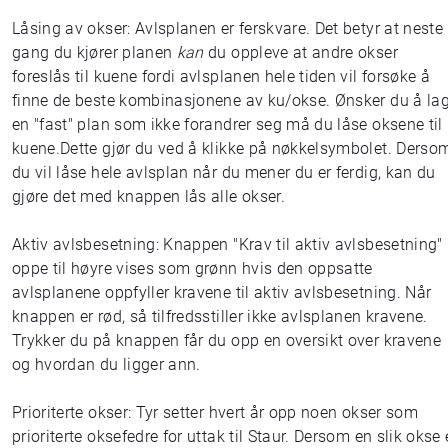
Låsing av okser: Avlsplanen er ferskvare. Det betyr at neste
gang du kjører planen
kan
du oppleve at andre okser
foreslås til kuene fordi avlsplanen hele tiden vil forsøke å
finne de beste kombinasjonene av ku/okse. Ønsker du å la
en "fast" plan som ikke forandrer seg må du låse oksene til
kuene.Dette gjør du ved å klikke på nøkkelsymbolet. Derso
du vil låse hele avlsplan når du mener du er ferdig, kan du
gjøre det med knappen lås alle okser.
Aktiv avlsbesetning: Knappen "Krav til aktiv avlsbesetning"
oppe til høyre vises som grønn hvis den oppsatte
avlsplanene oppfyller kravene til aktiv avlsbesetning. Når
knappen er rød, så tilfredsstiller ikke avlsplanen kravene.
Trykker du på knappen får du opp en oversikt over kravene
og hvordan du ligger ann.
Prioriterte okser: Tyr setter hvert år opp noen okser som
prioriterte oksefedre for uttak til Staur. Dersom en slik okse 