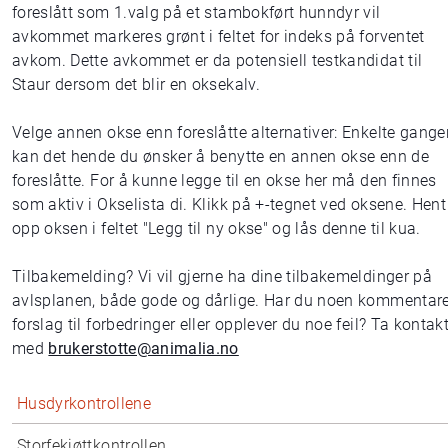
foreslått som 1.valg på et stambokført hunndyr vil
avkommet markeres grønt i feltet for indeks på forventet
avkom. Dette avkommet er da potensiell testkandidat til
Staur dersom det blir en oksekalv.
Velge annen okse enn foreslåtte alternativer: Enkelte gange
kan det hende du ønsker å benytte en annen okse enn de
foreslåtte. For å kunne legge til en okse her må den finnes
som aktiv i Okselista di. Klikk på +-tegnet ved oksene. Hent
opp oksen i feltet "Legg til ny okse" og lås denne til kua.
Tilbakemelding? Vi vil gjerne ha dine tilbakemeldinger på
avlsplanen, både gode og dårlige. Har du noen kommentare
forslag til forbedringer eller opplever du noe feil? Ta kontak
med
brukerstotte@animalia.no
Husdyrkontrollene
Storfekjøttkontrollen