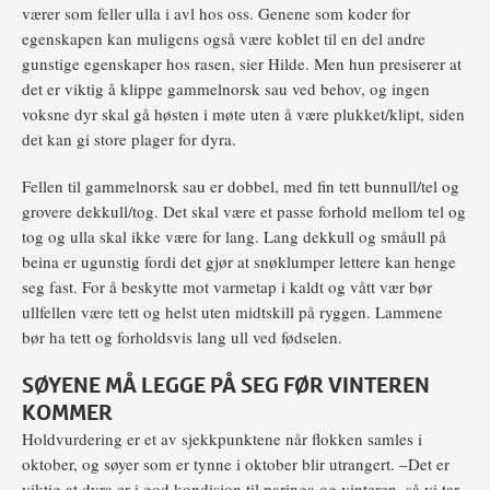
værer som feller ulla i avl hos oss. Genene som koder for
egenskapen kan muligens også være koblet til en del andre
gunstige egenskaper hos rasen, sier Hilde. Men hun presiserer at
det er viktig å klippe gammelnorsk sau ved behov, og ingen
voksne dyr skal gå høsten i møte uten å være plukket/klipt, siden
det kan gi store plager for dyra.
Fellen til gammelnorsk sau er dobbel, med fin tett bunnull/tel og
grovere dekkull/tog. Det skal være et passe forhold mellom tel og
tog og ulla skal ikke være for lang. Lang dekkull og småull på
beina er ugunstig fordi det gjør at snøklumper lettere kan henge
seg fast. For å beskytte mot varmetap i kaldt og vått vær bør
ullfellen være tett og helst uten midtskill på ryggen. Lammene
bør ha tett og forholdsvis lang ull ved fødselen.
SØYENE MÅ LEGGE PÅ SEG FØR VINTEREN
KOMMER
Holdvurdering er et av sjekkpunktene når flokken samles i
oktober, og søyer som er tynne i oktober blir utrangert. –Det er
viktig at dyra er i god kondisjon til paringa og vinteren, så vi tar