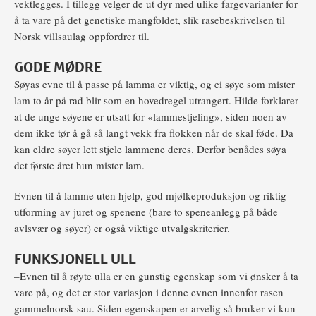
vektlegges. I tillegg velger de ut dyr med ulike fargevarianter for
å ta vare på det genetiske mangfoldet, slik rasebeskrivelsen til
Norsk villsaulag oppfordrer til.
GODE MØDRE
Søyas evne til å passe på lamma er viktig, og ei søye som mister
lam to år på rad blir som en hovedregel utrangert. Hilde forklarer
at de unge søyene er utsatt for «lammestjeling», siden noen av
dem ikke tør å gå så langt vekk fra flokken når de skal føde. Da
kan eldre søyer lett stjele lammene deres. Derfor benådes søya
det første året hun mister lam.
Evnen til å lamme uten hjelp, god mjølkeproduksjon og riktig
utforming av juret og spenene (bare to speneanlegg på både
avlsvær og søyer) er også viktige utvalgskriterier.
FUNKSJONELL ULL
–Evnen til å røyte ulla er en gunstig egenskap som vi ønsker å ta
vare på, og det er stor variasjon i denne evnen innenfor rasen
gammelnorsk sau. Siden egenskapen er arvelig så bruker vi kun