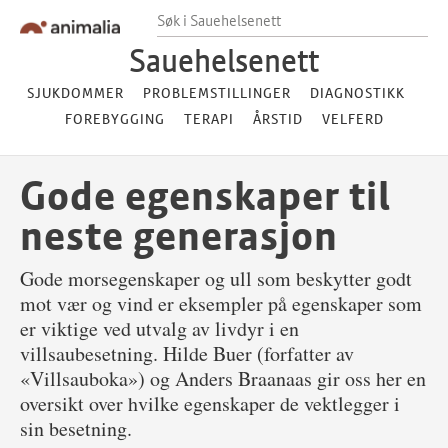
Hopp til innhold
Hopp til footer
Søk i Sauehelsenett
Sauehelsenett
SJUKDOMMER
PROBLEMSTILLINGER
DIAGNOSTIKK
FOREBYGGING
TERAPI
ÅRSTID
VELFERD
Gode egenskaper til
neste generasjon
Gode morsegenskaper og ull som beskytter godt
mot vær og vind er eksempler på egenskaper som
er viktige ved utvalg av livdyr i en
villsaubesetning. Hilde Buer (forfatter av
«Villsauboka») og Anders Braanaas gir oss her en
oversikt over hvilke egenskaper de vektlegger i
sin besetning.