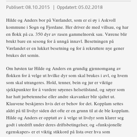
Publisert: 08.10.2015
Oppdatert: 05.02.2018
Hilde og Anders bor på Værlandet, som er ei øy i Askvoll
kommune i Sogn og Fjordane. Her driver de med villsau, og har
en flokk på ca. 350 dyr av rasen gammelnorsk sau. Værene blir
brukt bare en sesong for å unngå innavl. Besetningen på
Værlandet er en lukket besetning og for å rekruttere nye gener
brukes det semin.
Om høsten tar Hilde og Anders en grundig gjennomgang av
flokken for å velge ut hvilke dyr som skal brukes i avl, og hvem
som skal utrangeres. Hold, tenner, bein og jur er viktige
sjekkpunkter for å vurdere søyenes helsetilstand, og søyer som
har hatt jurbetennelse eller andre skavanker blir sjaltet ut.
Klauvene beskjæres hvis det er behov for det. Kopplam settes
aldri på til livdyr siden det ofte er en grunn til at de ble kopplam.
Hilde og Anders er opptatt av å velge ut livdyr som klarer seg
godt i utedrift under deres driftsbetingelser, og «funksjonelle
egenskaper» er et viktig stikkord på lista over hva som