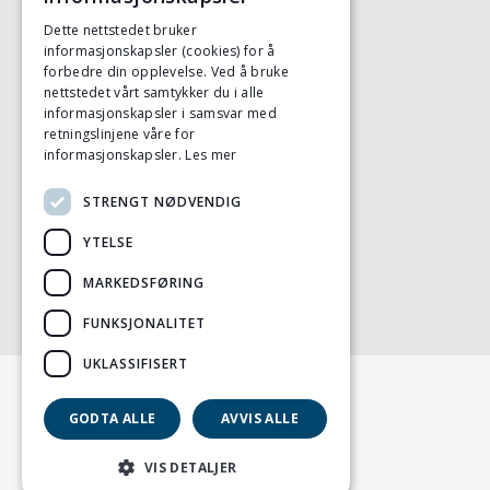
Dette nettstedet bruker
informasjonskapsler (cookies) for å
KONTAKT OSS
forbedre din opplevelse. Ved å bruke
Animalia
nettstedet vårt samtykker du i alle
Postboks 396 - Økern
informasjonskapsler i samsvar med
retningslinjene våre for
0513 OSLO
informasjonskapsler.
Les mer
Tlf: 23 05 98 00
ht.sau@animalia.no
STRENGT NØDVENDIG
LITTERATURLISTE
YTELSE
Litteratur og nettsider
MARKEDSFØRING
FUNKSJONALITET
UKLASSIFISERT
GODTA ALLE
AVVIS ALLE
VIS DETALJER