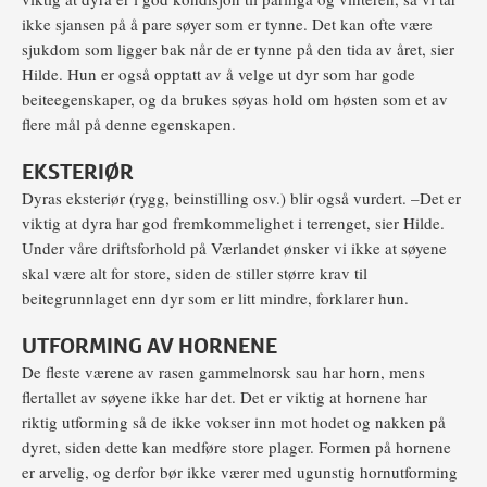
ikke sjansen på å pare søyer som er tynne. Det kan ofte være
sjukdom som ligger bak når de er tynne på den tida av året, sier
Hilde. Hun er også opptatt av å velge ut dyr som har gode
beiteegenskaper, og da brukes søyas hold om høsten som et av
flere mål på denne egenskapen.
EKSTERIØR
Dyras eksteriør (rygg, beinstilling osv.) blir også vurdert. –Det er
viktig at dyra har god fremkommelighet i terrenget, sier Hilde.
Under våre driftsforhold på Værlandet ønsker vi ikke at søyene
skal være alt for store, siden de stiller større krav til
beitegrunnlaget enn dyr som er litt mindre, forklarer hun.
UTFORMING AV HORNENE
De fleste værene av rasen gammelnorsk sau har horn, mens
flertallet av søyene ikke har det. Det er viktig at hornene har
riktig utforming så de ikke vokser inn mot hodet og nakken på
dyret, siden dette kan medføre store plager. Formen på hornene
er arvelig, og derfor bør ikke værer med ugunstig hornutforming