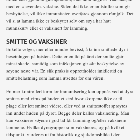
med en «levende» vaksine. Siden det ikke er antistoffer som gir
beskyttelse, vil ikke immuniteten overføres gjennom råmjølk. Det
vil si at lamma ikke er beskyttet selv om søya har hatt
munnskurv eller er vaksinert før lamming.
SMITTE OG VAKSINER
Enkelte velger, mer eller mindre bevisst, å ta inn smittede dyr i
besetningen på høsten. Dette er en tid på året der smitte gjør
minst skade, samtidig som infeksjonen gir økt beskyttelse av
søyene neste vår. En slik praksis opprettholder imidlertid en
smittebelastning som lamma utsettes for om våren.
En mer kontrollert form for immunisering kan oppnås ved at dyra
smittes med virus på huden et sted hvor skorpene ikke er til
plage eller lett smitter videre, eller ved at smittestoffet sprøytes
inn under huden på dyret. Begge deler kalles vaksinering. Man
kan vaksinere søyene i god tid før lamming og/eller vaksinere
lammene. Hvilke dyregrupper som vaksineres, og på hvilket
tidspunkt, vurderes ut fra historikk og sjukdomsbilde i den