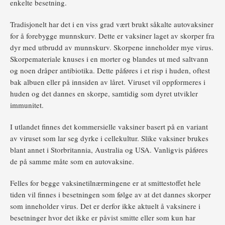
enkelte besetning.
Tradisjonelt har det i en viss grad vært brukt såkalte autovaksiner
for å forebygge munnskurv. Dette er vaksiner laget av skorper fra
dyr med utbrudd av munnskurv. Skorpene inneholder mye virus.
Skorpemateriale knuses i en morter og blandes ut med saltvann
og noen dråper antibiotika. Dette påføres i et risp i huden, oftest
bak albuen eller på innsiden av låret. Viruset vil oppformeres i
huden og det dannes en skorpe, samtidig som dyret utvikler
immunitet.
I utlandet finnes det kommersielle vaksiner basert på en variant
av viruset som lar seg dyrke i cellekultur. Slike vaksiner brukes
blant annet i Storbritannia, Australia og USA. Vanligvis påføres
de på samme måte som en autovaksine.
Felles for begge vaksinetilnærmingene er at smittestoffet hele
tiden vil finnes i besetningen som følge av at det dannes skorper
som inneholder virus. Det er derfor ikke aktuelt å vaksinere i
besetninger hvor det ikke er påvist smitte eller som kun har