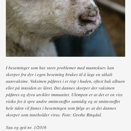
I besetninger som har store problemer med munnskurv kan
skorper fra dyr i egen besetning brukes til å lage en såkalt
autovaksine. Vaksinen påføres i et risp i huden, oftest bak albuen
eller på innsiden av låret. Det dannes skorper der vaksinen
påføres og dyra utvikler immunitet. Ulempen er at det er en viss
risiko for å spre andre smittestoffer samtidig og at smittestoffet
hele tiden vil finnes i besetningen som følge av at det dannes
skorper som inneholder virus. Foto: Grethe Ringdal.
Sau og geit nr. 1/2016