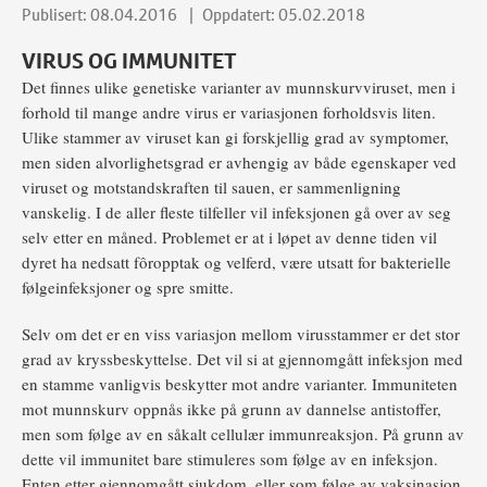
Publisert: 08.04.2016
Oppdatert: 05.02.2018
VIRUS OG IMMUNITET
Det finnes ulike genetiske varianter av munnskurvviruset, men i
forhold til mange andre virus er variasjonen forholdsvis liten.
Ulike stammer av viruset kan gi forskjellig grad av symptomer,
men siden alvorlighetsgrad er avhengig av både egenskaper ved
viruset og motstandskraften til sauen, er sammenligning
vanskelig. I de aller fleste tilfeller vil infeksjonen gå over av seg
selv etter en måned. Problemet er at i løpet av denne tiden vil
dyret ha nedsatt fôropptak og velferd, være utsatt for bakterielle
følgeinfeksjoner og spre smitte.
Selv om det er en viss variasjon mellom virusstammer er det stor
grad av kryssbeskyttelse. Det vil si at gjennomgått infeksjon med
en stamme vanligvis beskytter mot andre varianter. Immuniteten
mot munnskurv oppnås ikke på grunn av dannelse antistoffer,
men som følge av en såkalt cellulær immunreaksjon. På grunn av
dette vil immunitet bare stimuleres som følge av en infeksjon.
Enten etter gjennomgått sjukdom, eller som følge av vaksinasjon