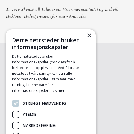
Av Tore Skeidsvoll Tollersrud, Veterinærinstituttet og Lisbeth
Hektoen, Helsetjenesten for sau - Animalia
×
Dette nettstedet bruker
informasjonskapsler
Dette nettstedet bruker
informasjonskapsler (cookies) for å
KONTAKT OSS
forbedre din opplevelse. Ved å bruke
Animalia
nettstedet vårt samtykker du i alle
Postboks 396 - Økern
informasjonskapsler i samsvar med
0513 OSLO
retningslinjene våre for
Tlf: 23 05 98 00
informasjonskapsler.
Les mer
ht.sau@animalia.no
STRENGT NØDVENDIG
LITTERATURLISTE
YTELSE
Litteratur og nettsider
MARKEDSFØRING