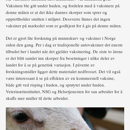
Vaksinen ble gitt under huden, og fordelen med å vaksinere på
denne måten er at det ikke dannes skorper som sprer og
opprettholder smitten i miljøet. Dessverre finnes det ingen
vaksiner på markedet som er godkjent for å gis på denne måten.
Det er gjort lite forskning på munnskurv og vaksiner i Norge
siden den gang. Per i dag er tradisjonelle autovaksiner det eneste
tilbudet her i landet når det gjelder vaksinering. De siste to årene
er det blitt samlet inn skorper fra besetninger i ulike deler av
landet for å se på genetisk variasjon. I påvente av
forskningsmidler ligger dette materialet nedfrosset. Det vil også
være interessant å se på effekten av en kommersiell vaksine,
både gitt ved risping i huden, og sprøytet under huden.
Veterinærinstituttet, NSG og Helsetjenesten for sau arbeider for å
skaffe mer midler til dette arbeidet.