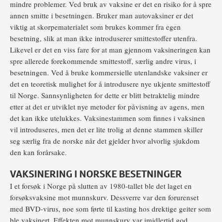
mindre problemer. Ved bruk av vaksine er det en risiko for å spre
annen smitte i besetningen. Bruker man autovaksiner er det
viktig at skorpematerialet som brukes kommer fra egen
besetning, slik at man ikke introduserer smittestoffer utenfra.
Likevel er det en viss fare for at man gjennom vaksineringen kan
spre allerede forekommende smittestoff, særlig andre virus, i
besetningen. Ved å bruke kommersielle utenlandske vaksiner er
det en teoretisk mulighet for å introdusere nye ukjente smittestoff
til Norge. Sannsynligheten for dette er blitt betraktelig mindre
etter at det er utviklet nye metoder for påvisning av agens, men
det kan ikke utelukkes. Vaksinestammen som finnes i vaksinen
vil introduseres, men det er lite trolig at denne stammen skiller
seg særlig fra de norske når det gjelder hvor alvorlig sjukdom
den kan forårsake.
VAKSINERING I NORSKE BESETNINGER
I et forsøk i Norge på slutten av 1980-tallet ble det laget en
forsøksvaksine mot munnskurv. Dessverre var den forurenset
med BVD-virus, noe som førte til kasting hos drektige geiter som
ble vaksinert. Effekten mot munnskurv var imidlertid god.