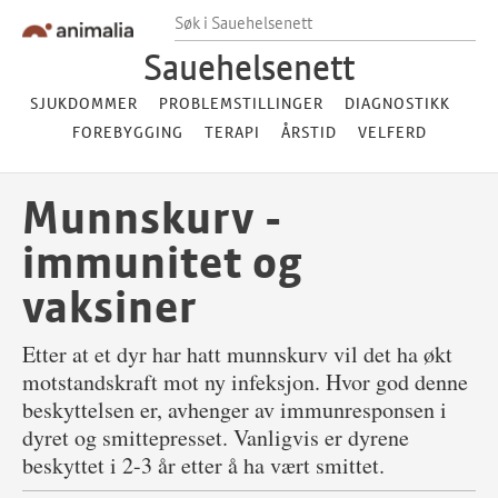
Hopp til innhold
Hopp til footer
Søk i Sauehelsenett
Sauehelsenett
SJUKDOMMER
PROBLEMSTILLINGER
DIAGNOSTIKK
FOREBYGGING
TERAPI
ÅRSTID
VELFERD
Munnskurv -
immunitet og
vaksiner
Etter at et dyr har hatt munnskurv vil det ha økt
motstandskraft mot ny infeksjon. Hvor god denne
beskyttelsen er, avhenger av immunresponsen i
dyret og smittepresset. Vanligvis er dyrene
beskyttet i 2-3 år etter å ha vært smittet.